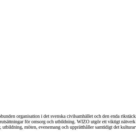
obunden organisation i det
svenska civilsamhället och den enda rikstäc
rutsättningar för omsorg och utbildning. WIZO utgör ett viktigt nätverk
r, utbildning, möten, evenemang och upprätthåller samtidigt det kulturar