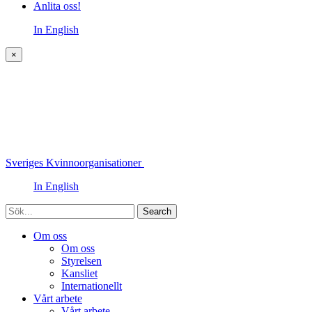
Anlita oss!
In English
×
Sveriges Kvinnoorganisationer
In English
Sök
Om oss
Om oss
Styrelsen
Kansliet
Internationellt
Vårt arbete
Vårt arbete