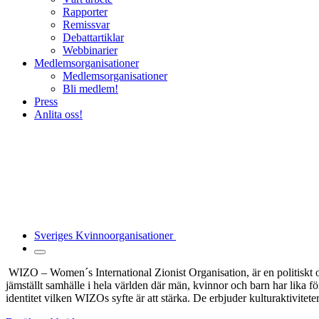
Rapporter
Remissvar
Debattartiklar
Webbinarier
Medlemsorganisationer
Medlemsorganisationer
Bli medlem!
Press
Anlita oss!
Sveriges Kvinnoorganisationer
WIZO – Women´s International Zionist Organisation, är en politiskt 
jämställt samhälle
i hela världen
där män, kvinnor och barn har lika fö
identitet vilken WIZOs syfte
är
att stärka.
De erbjuder kulturaktivitete