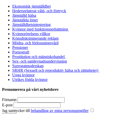
Ekonomisk jämställdhet
Hedersrelaterat våld- och förtryck
Jämställd hälsa
Jämställda löner
Jämställdhetsintegrering
Kvinnor med funktionsnedsättning
Kvinnorörelsens villkor
Könsdiskriminerande reklam
Mödra- och förlossningsvård
Pensioner
Pornografi
Prostitution och människohandel
Sex- och samlevnadsundervisning
Surrogatmoderskap
SRHR (Sexuell och reproduktiv hälsa och rättigheter)
Unga kvinnor
Utrikes födda kvinnor
Prenumerera på vårt nyhetsbrev
Förnamn
E-post
Jag samtycker till
behandling av mina personuppgifter