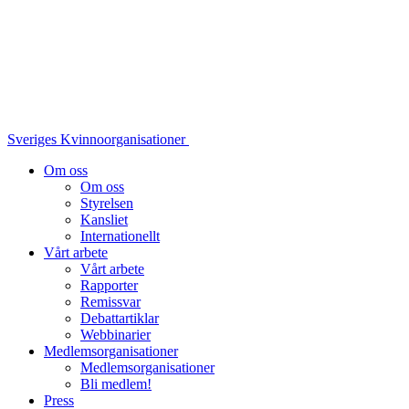
Sveriges Kvinnoorganisationer
Om oss
Om oss
Styrelsen
Kansliet
Internationellt
Vårt arbete
Vårt arbete
Rapporter
Remissvar
Debattartiklar
Webbinarier
Medlemsorganisationer
Medlemsorganisationer
Bli medlem!
Press