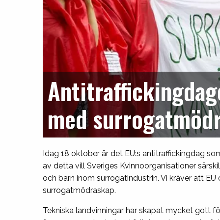
Antitraffickingda
med surrogatmödr
Idag 18 oktober är det EU:s antitraffickingdag so
av detta vill Sveriges Kvinnoorganisationer sä
och barn inom surrogatindustrin. Vi kräver att E
surrogatmödraskap.
Tekniska landvinningar har skapat mycket gott fö