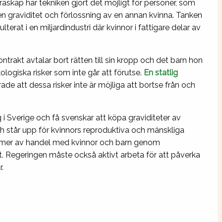
askap har tekniken gjort det möjligt för personer, som
ig en graviditet och förlossning av en annan kvinna. Tanken
lterat i en miljardindustri där kvinnor i fattigare delar av
rakt avtalar bort rätten till sin kropp och det barn hon
logiska risker som inte går att förutse.
En statlig
de att dessa risker inte är möjliga att bortse från och
 i Sverige och få svenskar att köpa graviditeter av
h står upp för kvinnors reproduktiva och mänskliga
 former av handel med kvinnor och barn genom
 Regeringen måste också aktivt arbeta för att påverka
.