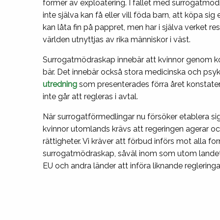
former av exploatering. I fallet med surrogatmödr
inte själva kan få eller vill föda barn, att köpa s
kan låta fin på pappret, men har i själva verket resu
världen utnyttjas av rika människor i väst.
Surrogatmödraskap innebär att kvinnor genom kont
bär. Det innebär också stora medicinska och psyko
utredning
som presenterades förra året konstatera
inte går att regleras i avtal.
När surrogatförmedlingar nu försöker etablera sig
kvinnor utomlands krävs att regeringen agerar oc
rättigheter. Vi kräver att förbud införs mot alla
surrogatmödraskap, såväl inom som utom landet.
EU och andra länder att införa liknande regleringar