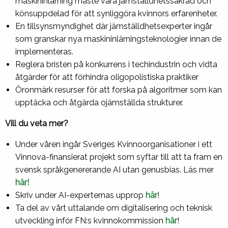
maskininlärning måste vara jämställdhetssäkrad och
könsuppdelad för att synliggöra kvinnors erfarenheter.
En tillsynsmyndighet där jämställdhetsexperter ingår
som granskar nya maskininlärningsteknologier innan de
implementeras.
Reglera bristen på konkurrens i techindustrin och vidta
åtgärder för att förhindra oligopolistiska praktiker
Öronmärk resurser för att forska på algoritmer som kan
upptäcka och åtgärda ojämställda strukturer.
Vill du veta mer?
Under våren ingår Sveriges Kvinnoorganisationer i ett
Vinnova-finansierat projekt som syftar till att ta fram en
svensk språkgenererande AI utan genusbias. Läs mer
här!
Skriv under AI-experternas upprop
här
!
Ta del av vårt uttalande om digitalisering och teknisk
utveckling inför FN:s kvinnokommission
här
!