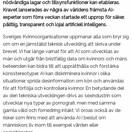
nödvändiga lagar och tillsynsfunktioner kan etableras.
Kravet lanserades av några av världens främsta AI-
experter som förra veckan startade ett upprop för säker,
pålitlig, transparent och lojal artificiell intelligens.
Sveriges Kvinnoorganisationer uppmanar alla som bryr sig
om om en jämställd teknisk utveckling att skriva under
brevet. Vi har länge varnat för att AI som utvecklas av
män och utgår från bristfällig data om kvinnors och mäns
beteenden kan bidra till att upprätthålla och förstärka
könsstereotyper. AI kan diskriminera kvinnor i olika
situationer, sprida desinformation om kön och användas
för att förfölja och kontrollera kvinnor. En betydande del
av den tekniska utvecklingen drivs av sexindustrin som
utvecklar nya typer av pornografi, men med samma
gamla våld och förnedring intakt. Vi oroas också av de
risker som finns med att använda AI i beslut om
människors liv inom till exempel vården eller