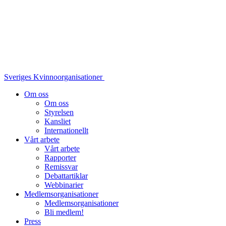
Sveriges Kvinnoorganisationer
Om oss
Om oss
Styrelsen
Kansliet
Internationellt
Vårt arbete
Vårt arbete
Rapporter
Remissvar
Debattartiklar
Webbinarier
Medlemsorganisationer
Medlemsorganisationer
Bli medlem!
Press