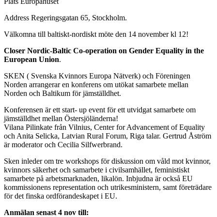
Plats
Europahuset
Address
Regeringsgatan 65, Stockholm.
Välkomna till baltiskt-nordiskt möte den 14 november kl 12!
Closer Nordic-Baltic Co-operation on Gender Equality in the
European Union
.
SKEN ( Svenska Kvinnors Europa Nätverk) och Föreningen
Norden arrangerar en konferens om utökat samarbete mellan
Norden och Baltikum för jämställdhet.
Konferensen är ett start- up event för ett utvidgat samarbete om
jämställdhet mellan Östersjöländerna!
Vilana Pilinkate från Vilnius, Center for Advancement of Equality
och Anita Selicka, Latvian Rural Forum, Riga talar. Gertrud Åström
är moderator och Cecilia Silfwerbrand.
Sken inleder om tre workshops för diskussion om våld mot kvinnor,
kvinnors säkerhet och samarbete i civilsamhället, feministiskt
samarbete på arbetsmarknaden, likalön. Inbjudna är också EU
kommissionens representation och utrikesministern, samt företrädare
för det finska ordförandeskapet i EU.
Anmälan senast 4 nov till: