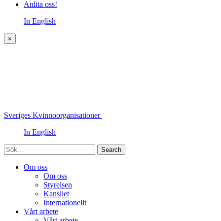
Anlita oss!
In English
×
Sveriges Kvinnoorganisationer
In English
Sök
Om oss
Om oss
Styrelsen
Kansliet
Internationellt
Vårt arbete
Vårt arbete