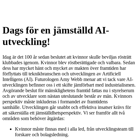
Dags för en jämställd AI-
utveckling!
Idag är det 100 år sedan beslutet att kvinnor skulle beviljas rösträtt
klubbades igenom. Kvinnor blev röstberättigade och valbara. Sedan
dess har mycket hänt och mycket av makten över framtiden har
förflyttats till teknikbranschen och utvecklingen av Artificiell
Intelligens (AI). Futurologen Amy Webb menar att vi tack vare AI-
utvecklingen befinner oss i ett skifte jämförbart med industrialismen.
Avgörande beslut för mänsklighetens framtid fattas nu i styrelserum
och av utvecklare som nästan uteslutande består av män. Kvinnors
perspektiv måste inkluderas i formandet av framtidens
samhälle. Utvecklingen går snabbt och effektiva insatser krävs för
att säkerställa ett jämställdhetsperspektiv. Vi ser framför allt två
områden som behöver åtgärdas:
Kvinnor måste finnas med i alla led, från utvecklingsteam till
forskare och bolagsledning.