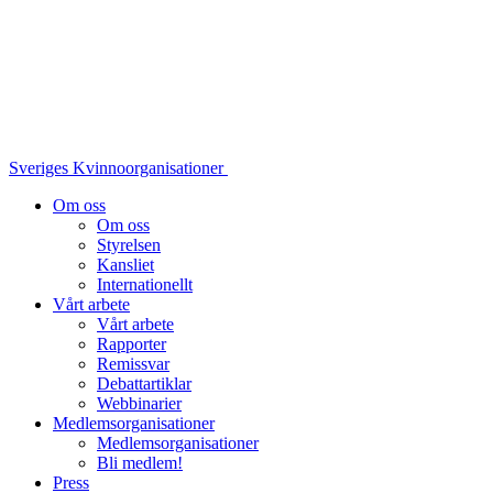
Sveriges Kvinnoorganisationer
Om oss
Om oss
Styrelsen
Kansliet
Internationellt
Vårt arbete
Vårt arbete
Rapporter
Remissvar
Debattartiklar
Webbinarier
Medlemsorganisationer
Medlemsorganisationer
Bli medlem!
Press