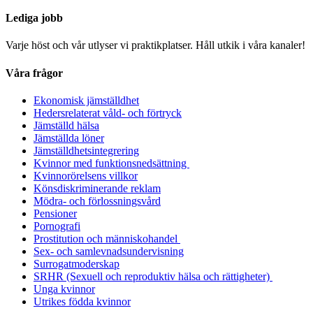
Lediga jobb
Varje höst och vår utlyser vi praktikplatser. Håll utkik i våra kanaler!
Våra frågor
Ekonomisk jämställdhet
Hedersrelaterat våld- och förtryck
Jämställd hälsa
Jämställda löner
Jämställdhetsintegrering
Kvinnor med funktionsnedsättning
Kvinnorörelsens villkor
Könsdiskriminerande reklam
Mödra- och förlossningsvård
Pensioner
Pornografi
Prostitution och människohandel
Sex- och samlevnadsundervisning
Surrogatmoderskap
SRHR (Sexuell och reproduktiv hälsa och rättigheter)
Unga kvinnor
Utrikes födda kvinnor