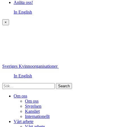
Anlita oss!
In English
×
Sveriges Kvinnoorganisationer
In English
Sök
Om oss
Om oss
Styrelsen
Kansliet
Internationellt
Vårt arbete
Vårt arbete