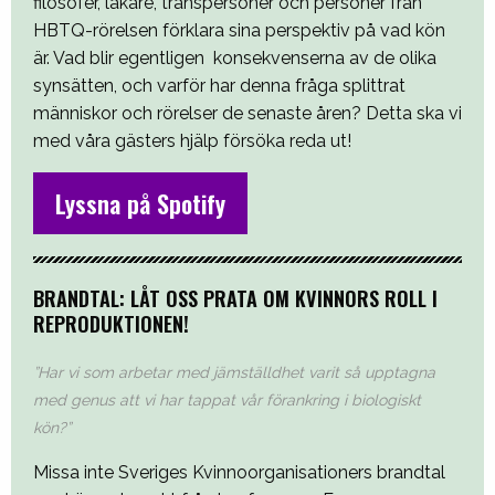
filosofer, läkare, transpersoner och personer från
HBTQ-rörelsen förklara sina perspektiv på vad kön
är. Vad blir egentligen konsekvenserna av de olika
synsätten, och varför har denna fråga splittrat
människor och rörelser de senaste åren? Detta ska vi
med våra gästers hjälp försöka reda ut!
Lyssna på Spotify
BRANDTAL: LÅT OSS PRATA OM KVINNORS ROLL I
REPRODUKTIONEN!
”Har vi som arbetar med jämställdhet varit så upptagna
med genus att vi har tappat vår förankring i biologiskt
kön?”
Missa inte Sveriges Kvinnoorganisationers brandtal