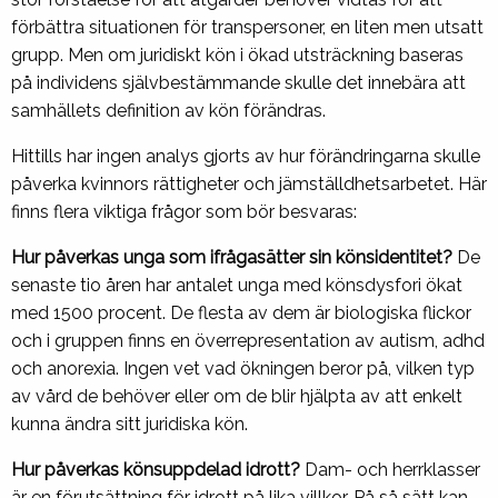
förbättra situationen för transpersoner, en liten men utsatt
grupp. Men om juridiskt kön i ökad utsträckning baseras
på individens självbestämmande skulle det innebära att
samhällets definition av kön förändras.
Hittills har ingen analys gjorts av hur förändringarna skulle
påverka kvinnors rättigheter och jämställdhetsarbetet. Här
finns flera viktiga frågor som bör besvaras:
Hur påverkas unga som ifrågasätter sin könsidentitet?
De
senaste tio åren har antalet unga med könsdysfori ökat
med 1500 procent. De flesta av dem är biologiska flickor
och i gruppen finns en överrepresentation av autism, adhd
och anorexia. Ingen vet vad ökningen beror på, vilken typ
av vård de behöver eller om de blir hjälpta av att enkelt
kunna ändra sitt juridiska kön.
Hur påverkas könsuppdelad idrott?
Dam- och herrklasser
är en förutsättning för idrott på lika villkor. På så sätt kan