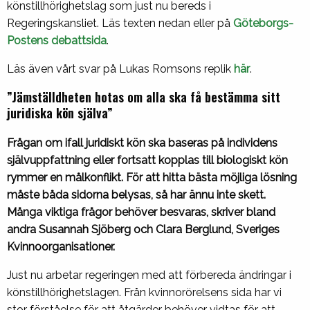
könstillhörighetslag som just nu bereds i
Regeringskansliet. Läs texten nedan eller på
Göteborgs-
Postens debattsida
.
Läs även vårt svar på Lukas Romsons replik
här
.
”Jämställdheten hotas om alla ska få bestämma sitt
juridiska kön själva”
Frågan om ifall juridiskt kön ska baseras på individens
självuppfattning eller fortsatt kopplas till biologiskt kön
rymmer en målkonflikt. För att hitta bästa möjliga lösning
måste båda sidorna belysas, så har ännu inte skett.
Många viktiga frågor behöver besvaras, skriver bland
andra Susannah Sjöberg och Clara Berglund, Sveriges
Kvinnoorganisationer.
Just nu arbetar regeringen med att förbereda ändringar i
könstillhörighetslagen. Från kvinnorörelsens sida har vi
stor förståelse för att åtgärder behöver vidtas för att