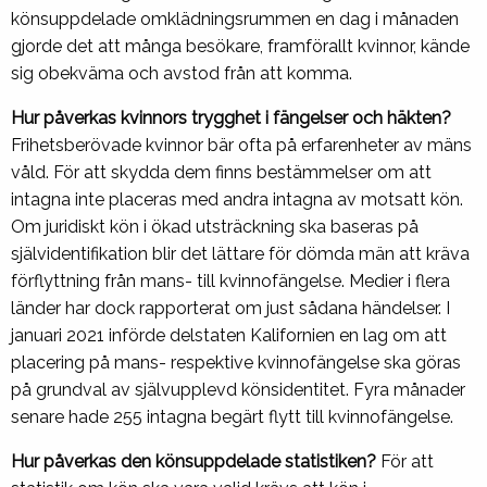
könsuppdelade omklädningsrummen en dag i månaden
gjorde det att många besökare, framförallt kvinnor, kände
sig obekväma och avstod från att komma.
Hur påverkas kvinnors trygghet i fängelser och häkten?
Frihetsberövade kvinnor bär ofta på erfarenheter av mäns
våld. För att skydda dem finns bestämmelser om att
intagna inte placeras med andra intagna av motsatt kön.
Om juridiskt kön i ökad utsträckning ska baseras på
självidentifikation blir det lättare för dömda män att kräva
förflyttning från mans- till kvinnofängelse. Medier i flera
länder har dock rapporterat om just sådana händelser. I
januari 2021 införde delstaten Kalifornien en lag om att
placering på mans- respektive kvinnofängelse ska göras
på grundval av självupplevd könsidentitet. Fyra månader
senare hade 255 intagna begärt flytt till kvinnofängelse.
Hur påverkas den könsuppdelade statistiken?
För att