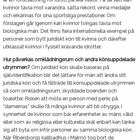
kvinnor tävla mot varandra, sätta rekord, vinna medaljer
och erkännas för sina sportsliga prestationer. Om
förslagen går igenom kan kvinnor tvingas tävla mot
biologiska män. Det finns flera internationella exempel på
personer som bytt juridiskt kön till kvinna och därefter
utklassat kvinnor i fysiskt krävande idrotter.
Hur påverkas omklädningsrum och andra könsuppdelade
utrymmen?
Om juridiskt kön skulle baseras på
självidentifikation blir det lättare för män att ändra sitt
juridiska kön och få tillträde till könsuppdelade utrymmen
så som omklädningsrum, skyddade boenden och
toaletter. Risken att möta en person med penis på
”damernas” skulle få många kvinnor att bli otrygga, i
synnerhet de kvinnor som bär erfarenheter av mäns våld
eller som av religiösa eller kulturella skäl enbart kan tänka
sig att byta om inför personer av samma biologiska kön.
När Ribersborgs kallbadhus i Malmö tog bort de