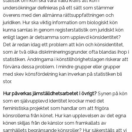
statistik om kön ska vara valid krävs att kön i
undersökningar definieras på ett sätt som stämmer
överens med den allmänna rättsuppfattningen och
juridiken. Hur ska viktig information om biologiskt kön
kunna samlas in genom registerstatistik om juridiskt kön
enligt lagen är detsamma som upplevd könsidentitet?
Det är redan idag ett problem att kön och könsidentitet,
som är två olika diskrimineringsgrunder, ofta blandas ihop i
statistiken. Ändringarna i könstillhörighetslagen riskerar att
förvärra dessa problem. I mindre grupper eller grupper
med skev könsfördelning kan inverkan på statistiken bli
stor.
Hur påverkas jämställdhetsarbetet i övrigt?
Synen på kön
som en självupplevd identitet krockar med det
feministiska projektet som handlar om att frigöra
könsrollerna från könet. Hur kan upplevelsen av det egna
könen skiljas från de känslor som framkallats av
samhällets begränsande könsroller? Hur säkerställs att vi