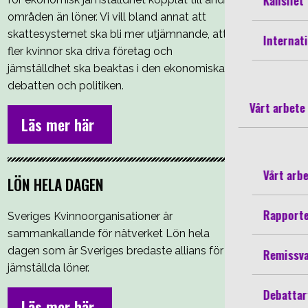
Kansliet
områden än löner. Vi vill bland annat att
skattesystemet ska bli mer utjämnande, att
Internati
fler kvinnor ska driva företag och
jämställdhet ska beaktas i den ekonomiska
debatten och politiken.
Vårt arbete
Läs mer här
Vårt arb
LÖN HELA DAGEN
Rapport
Sveriges Kvinnoorganisationer är
sammankallande för nätverket Lön hela
dagen som är Sveriges bredaste allians för
Remissv
jämställda löner.
Debattar
Läs mer här