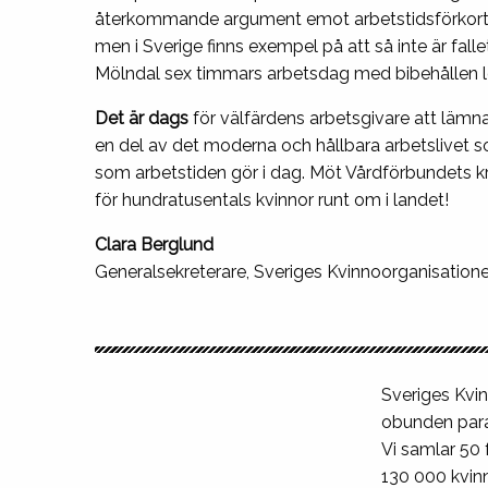
återkommande argument emot arbetstidsförkortni
men i Sverige finns exempel på att så inte är fall
Mölndal sex timmars arbetsdag med bibehållen l
Det är dags
för välfärdens arbetsgivare att lämn
en del av det moderna och hållbara arbetslivet s
som arbetstiden gör i dag. Möt Vårdförbundets kr
för hundratusentals kvinnor runt om i landet!
Clara Berglund
Generalsekreterare, Sveriges Kvinnoorganisatione
Sveriges Kvin
obunden para
Vi samlar 50
130 000 kvinn