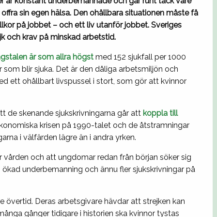
er är konstant underbemannade och går runt tack vare
 offra sin egen hälsa. Den ohållbara situationen måste få
villkor på jobbet – och ett liv utanför jobbet. Sveriges
jk och krav på minskad arbetstid.
ngstalen är som allra högst
med 152 sjukfall per 1000
r som blir sjuka. Det är den dåliga arbetsmiljön och
 ett ohållbart livspussel i stort, som gör att kvinnor
r att de skenande sjukskrivningarna går att
koppla till
ekonomiska krisen på 1990-talet och de åtstramningar
rna i välfärden lägre än i andra yrken.
r vården och att ungdomar redan från början söker sig
tt och ökad underbemanning och ännu fler sjukskrivningar på
 övertid. Deras arbetsgivare hävdar att strejken kan
många gånger tidigare i historien ska kvinnor tystas