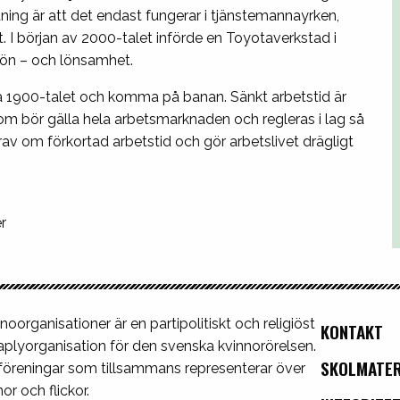
ng är att det endast fungerar i tjänstemannayrken,
et. I början av 2000-talet införde en Toyotaverkstad i
ön – och lönsamhet.
a 1900-talet och komma på banan. Sänkt arbetstid är
om bör gälla hela arbetsmarknaden och regleras i lag så
av om förkortad arbetstid och gör arbetslivet drägligt
r
noorganisationer är en partipolitiskt och religiöst
KONTAKT
plyorganisation för den svenska kvinnorörelsen.
SKOLMATER
 föreningar som tillsammans representerar över
or och flickor.