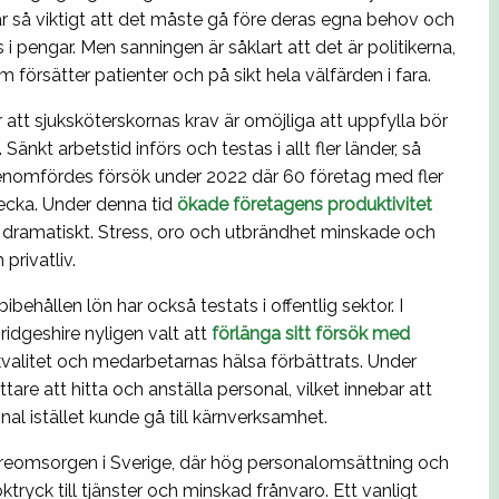
r så viktigt att det måste gå före deras egna behov och
 i pengar. Men sanningen är såklart att det är politikerna,
 försätter patienter och på sikt hela välfärden i fara.
att sjuksköterskornas krav är omöjliga att uppfylla bör
Sänkt arbetstid införs och testas i allt fler länder, så
genomfördes försök under 2022 där 60 företag med fler
vecka. Under denna tid
ökade företagens produktivitet
s dramatiskt. Stress, oro och utbrändhet minskade och
privatliv.
ehållen lön har också testats i offentlig sektor. I
dgeshire nyligen valt att
förlänga sitt försök med
valitet och medarbetarnas hälsa förbättrats. Under
re att hitta och anställa personal, vilket innebar att
al istället kunde gå till kärnverksamhet.
ldreomsorgen i Sverige, där hög personalomsättning och
tryck till tjänster och minskad frånvaro. Ett vanligt