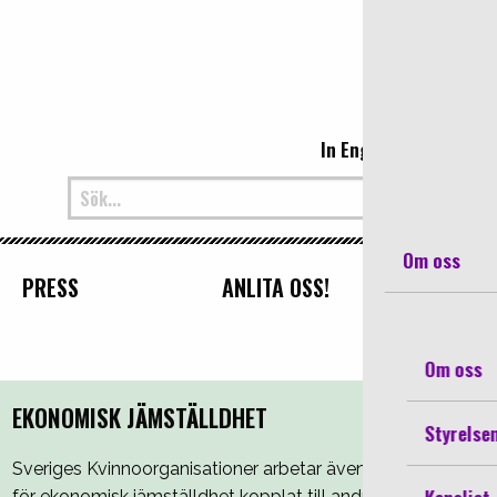
Sveriges Kvin
In English
Om oss
PRESS
ANLITA OSS!
Om oss
EKONOMISK JÄMSTÄLLDHET
Styrelse
Sveriges Kvinnoorganisationer arbetar även
för ekonomisk jämställdhet kopplat till andra