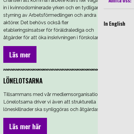
Anlita oss!
chansen att komma i arbete krävs fler vägar
in i kvinnodominerade yrken och en tydligare
styrning av Arbetsförmedlingen och andra
In English
aktörer. Det behövs också fler
etableringsinsatser för föräldralediga och
åtgärder för att öka inskrivningen i förskolan.
Läs mer
LÖNELOTSARNA
Tillsammans med vår medlemsorganisation
Lönelotsarna driver vi även att strukturella
löneskillnader ska synliggöras och åtgärdas.
Läs mer här