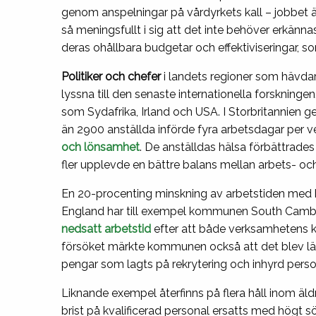
genom anspelningar på vårdyrkets kall – jobbet ä
så meningsfullt i sig att det inte behöver erkännas
deras ohållbara budgetar och effektiviseringar, som
Politiker och chefer
i landets regioner som hävdar 
lyssna till den senaste internationella forskningen. 
som Sydafrika, Irland och USA. I Storbritannien 
än 2900 anställda införde fyra arbetsdagar per 
och lönsamhet
. De anställdas hälsa förbättrade
fler upplevde en bättre balans mellan arbets- och 
En 20-procenting minskning av arbetstiden med bib
England har till exempel kommunen South Cambri
nedsatt arbetstid
efter att både verksamhetens k
försöket märkte kommunen också att det blev lätta
pengar som lagts på rekrytering och inhyrd person
Liknande exempel återfinns på flera håll inom ä
brist på kvalificerad personal ersatts med högt sök