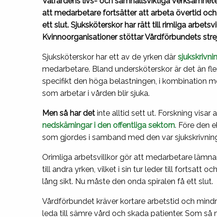
Välfärdens livs- och samhällsviktiga verksamhet
att medarbetare fortsätter att arbeta övertid och
ett slut. Sjuksköterskor har rätt till rimliga arbets
Kvinnoorganisationer stöttar Vårdförbundets stre
Sjuksköterskor har ett av de yrken där
sjukskrivni
medarbetare.
Bland undersköterskor är det än fle
specifikt den höga belastningen, i kombination med
som arbetar i vården blir sjuka.
Men så har det
inte alltid sett ut. Forskning visa
nedskärningar i den offentliga sektorn
. Före den 
som gjordes i samband med den var sjukskrivninga
Orimliga arbetsvillkor gör att medarbetare lämna
till andra yrken, vilket i sin tur leder till fortsa
lång sikt. Nu måste den onda spiralen få ett slut.
Vårdförbundet kräver kortare arbetstid och mindre
leda till sämre vård och skada patienter. Som så 