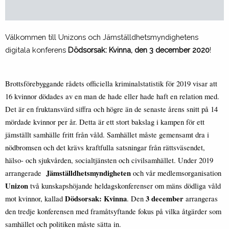
Välkommen till Unizons och Jämställdhetsmyndighetens
digitala konferens
Dödsorsak: Kvinna, den 3 december 2020
!
Brottsförebyggande rådets officiella kriminalstatistik för 2019 visar att
16 kvinnor dödades av en man de hade eller hade haft en relation med.
Det är en fruktansvärd siffra och högre än de senaste årens snitt på 14
mördade kvinnor per år. Detta är ett stort bakslag i kampen för ett
jämställt samhälle fritt från våld. Samhället måste gemensamt dra i
nödbromsen och det krävs kraftfulla satsningar från rättsväsendet,
hälso- och sjukvården, socialtjänsten och civilsamhället. Under 2019
Jämställdhetsmyndigheten
arrangerade
och vår medlemsorganisation
Unizon
två kunskapshöjande heldagskonferenser om mäns dödliga våld
Dödsorsak: Kvinna
3 december
mot kvinnor, kallad
. Den
arrangeras
den tredje konferensen med framåtsyftande fokus på vilka åtgärder som
samhället och politiken måste sätta in.