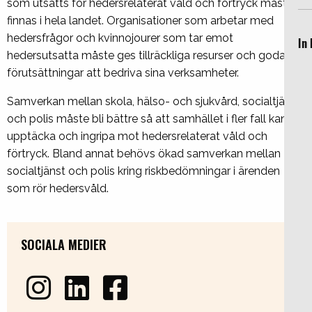
som utsatts för hedersrelaterat våld och förtryck måste
finnas i hela landet. Organisationer som arbetar med
hedersfrågor och kvinnojourer som tar emot
In 
hedersutsatta måste ges tillräckliga resurser och goda
förutsättningar att bedriva sina verksamheter.
Samverkan mellan skola, hälso- och sjukvård, socialtjänst
och polis måste bli bättre så att samhället i fler fall kan
upptäcka och ingripa mot hedersrelaterat våld och
förtryck. Bland annat behövs ökad samverkan mellan
socialtjänst och polis kring riskbedömningar i ärenden
som rör hedersvåld.
SOCIALA MEDIER