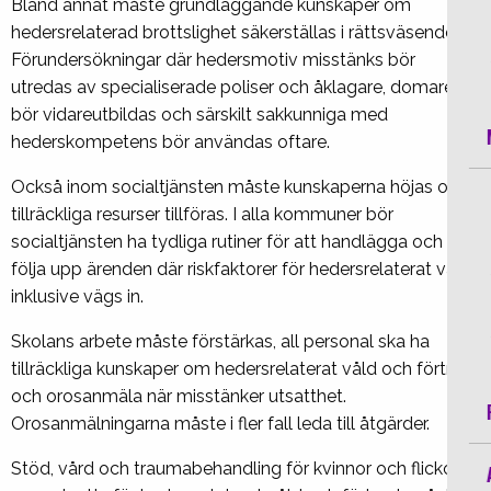
Bland annat måste grundläggande kunskaper om
hedersrelaterad brottslighet säkerställas i rättsväsendet.
Förundersökningar där hedersmotiv misstänks bör
utredas av specialiserade poliser och åklagare, domare
bör vidareutbildas och särskilt sakkunniga med
hederskompetens bör användas oftare.
Också inom socialtjänsten måste kunskaperna höjas och
tillräckliga resurser tillföras. I alla kommuner bör
socialtjänsten ha tydliga rutiner för att handlägga och
följa upp ärenden där riskfaktorer för hedersrelaterat våld
inklusive vägs in.
Skolans arbete måste förstärkas, all personal ska ha
tillräckliga kunskaper om hedersrelaterat våld och förtryck
och orosanmäla när misstänker utsatthet.
Orosanmälningarna måste i fler fall leda till åtgärder.
Stöd, vård och traumabehandling för kvinnor och flickor