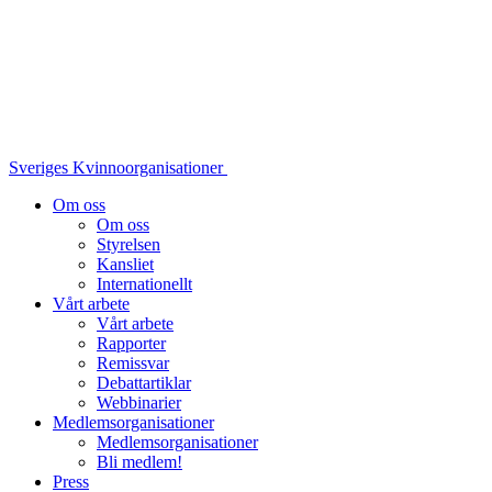
Sveriges Kvinnoorganisationer
Om oss
Om oss
Styrelsen
Kansliet
Internationellt
Vårt arbete
Vårt arbete
Rapporter
Remissvar
Debattartiklar
Webbinarier
Medlemsorganisationer
Medlemsorganisationer
Bli medlem!
Press