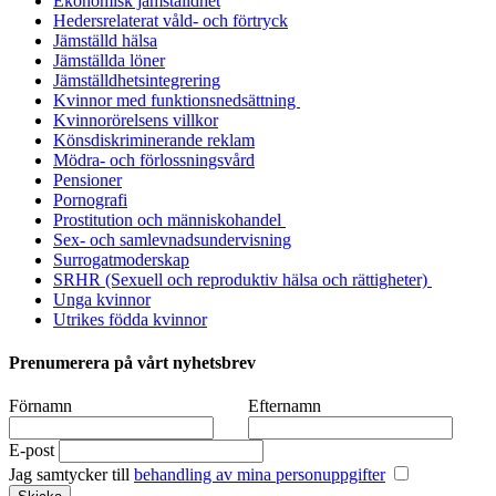
Ekonomisk jämställdhet
Hedersrelaterat våld- och förtryck
Jämställd hälsa
Jämställda löner
Jämställdhetsintegrering
Kvinnor med funktionsnedsättning
Kvinnorörelsens villkor
Könsdiskriminerande reklam
Mödra- och förlossningsvård
Pensioner
Pornografi
Prostitution och människohandel
Sex- och samlevnadsundervisning
Surrogatmoderskap
SRHR (Sexuell och reproduktiv hälsa och rättigheter)
Unga kvinnor
Utrikes födda kvinnor
Prenumerera på vårt nyhetsbrev
Förnamn
Efternamn
E-post
Jag samtycker till
behandling av mina personuppgifter