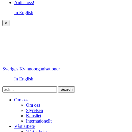
Anlita oss!
In English
×
Sveriges Kvinnoorganisationer
In English
Sök
Om oss
Om oss
Styrelsen
Kansliet
Internationellt
Vårt arbete
Vårt arbete