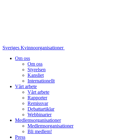
Sveriges Kvinnoorganisationer
Om oss
Om oss
Styrelsen
Kansliet
Internationellt
Vårt arbete
Vårt arbete
Rapporter
Remissvar
Debattartiklar
Webbinarier
Medlemsorganisationer
Medlemsorganisationer
Bli medlem!
Press