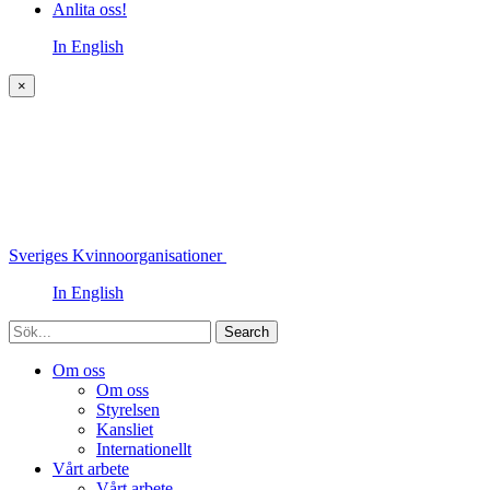
Anlita oss!
In English
×
Sveriges Kvinnoorganisationer
In English
Sök
Om oss
Om oss
Styrelsen
Kansliet
Internationellt
Vårt arbete
Vårt arbete