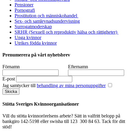
Pensioner
Pornografi
Prostitution och människohandel
Sex- och samlevnadsundervisning
Surrogatmoderskap
SRHR (Sexuell och reproduktiv hälsa och rättigheter)
Unga kvinnor
Utrikes födda kvinnor
Prenumerera på vårt nyhetsbrev
Förnamn
Efternamn
E-post
Jag samtycker till
behandling av mina personuppgifter
Stötta Sveriges Kvinnoorganisationer
Vill du stötta kvinnorörelsens arbete? Sätt in valfritt belopp på
bankgiro 142-5198 eller swisha till 123 300 84 63. Tack för ditt
stöd!