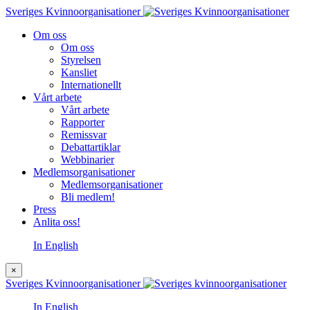
Sveriges Kvinnoorganisationer
Om oss
Om oss
Styrelsen
Kansliet
Internationellt
Vårt arbete
Vårt arbete
Rapporter
Remissvar
Debattartiklar
Webbinarier
Medlemsorganisationer
Medlemsorganisationer
Bli medlem!
Press
Anlita oss!
In English
×
Sveriges Kvinnoorganisationer
In English