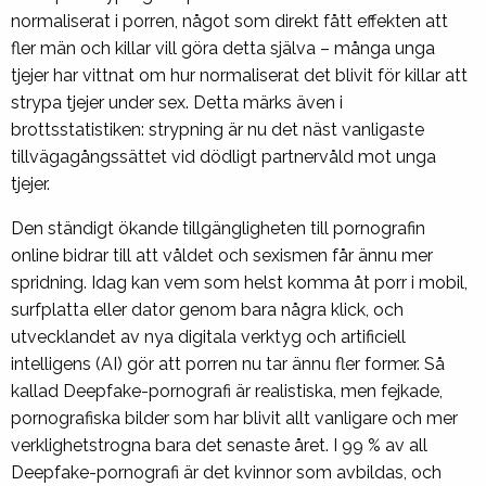
normaliserat i porren, något som direkt fått effekten att
fler män och killar vill göra detta själva – många unga
tjejer har vittnat om hur normaliserat det blivit för killar att
strypa tjejer under sex. Detta märks även i
brottsstatistiken: strypning är nu det näst vanligaste
tillvägagångssättet vid dödligt partnervåld mot unga
tjejer.
Den ständigt ökande tillgängligheten till pornografin
online bidrar till att våldet och sexismen får ännu mer
spridning. Idag kan vem som helst komma åt porr i mobil,
surfplatta eller dator genom bara några klick, och
utvecklandet av nya digitala verktyg och artificiell
intelligens (AI) gör att porren nu tar ännu fler former. Så
kallad Deepfake-pornografi är realistiska, men fejkade,
pornografiska bilder som har blivit allt vanligare och mer
verklighetstrogna bara det senaste året. I 99 % av all
Deepfake-pornografi är det kvinnor som avbildas, och