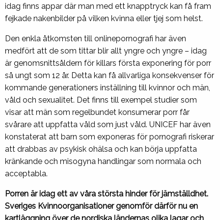
idag finns appar där man med ett knapptryck kan få fram
fejkade nakenbilder på vilken kvinna eller tjej som helst.
Den enkla åtkomsten till onlinepornografi har även
medfört att de som tittar blir allt yngre och yngre – idag
är genomsnittsåldern för killars första exponering för porr
så ungt som 12 år. Detta kan få allvarliga konsekvenser för
kommande generationers inställning till kvinnor och män,
våld och sexualitet. Det finns till exempel studier som
visar att män som regelbundet konsumerar porr får
svårare att uppfatta våld som just våld.
UNICEF har även
konstaterat att barn som exponeras för pornografi riskerar
att drabbas av psykisk ohälsa och kan börja uppfatta
kränkande och misogyna handlingar som normala och
acceptabla.
Porren är idag ett av våra största hinder för jämställdhet.
Sveriges Kvinnoorganisationer genomför därför nu en
kartläggning över de nordiska ländernas olika lagar och