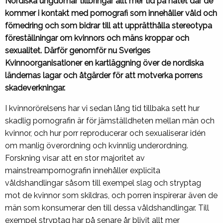
Nordiska ungdomar tillbringar allt mer tid på nätet där de
kommer i kontakt med pornografi som innehåller våld och
förnedring och som bidrar till att upprätthålla stereotypa
föreställningar om kvinnors och mäns kroppar och
sexualitet. Därför genomför nu Sveriges
Kvinnoorganisationer en kartläggning över de nordiska
ländernas lagar och åtgärder för att motverka porrens
skadeverkningar.
I kvinnorörelsens har vi sedan lång tid tillbaka sett hur
skadlig pornografin är för jämställdheten mellan män och
kvinnor, och hur porr reproducerar och sexualiserar idén
om manlig överordning och kvinnlig underordning.
Forskning visar att en stor majoritet av
mainstreampornografin innehåller explicita
våldshandlingar såsom till exempel slag och stryptag
mot de kvinnor som skildras, och porren inspirerar även de
män som konsumerar den till dessa våldshandlingar. Till
exempel stryptag har på senare år blivit allt mer