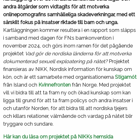
andra åtgärder som vidtagits för att motverka
onlinepornografins samhälleliga skadeverkningar, med ett
särskilt fokus på insatser riktade till barn och unga.
Kartläggningen kommer resultera i en rapport som släpps
i samband med dagen för FN:s barnkonvention i
november 2024, och görs inom ramen för det pågående
projektet
Vad gör de nordiska länderna för att motverka
dokumenterad sexuell exploatering på nätet?
Projektet
finansieras av NIKK, Nordisk information för kunskap om
kön, och är ett samarbete med organisationerna
Stígamót
från Island och
Kvinnefronten
från Norge. Med projektet
vill vi bidra till att ta fram ny och ökad kunskap som kan
ligga till grund för att ta fram policys och andra insatser i
och utanför Norden, för att bidra till att nordiska tjejers
och killars relationer, välmående och vardag på nätet blir
tryggare och sundare.
Här kan du läsa om projektet på NIKKs hemsida