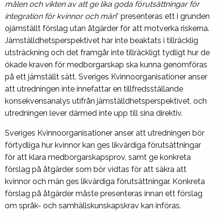
målen och vikten av att ge lika goda förutsättningar för
integration för kvinnor och män
” presenteras ett i grunden
ojämställt förslag utan åtgärder för att motverka riskerna.
Jämställdhetsperspektivet har inte beaktats i tillräcklig
utsträckning och det framgår inte tillräckligt tydligt hur de
ökade kraven för medborgarskap ska kunna genomföras
på ett jämställt sätt. Sveriges Kvinnoorganisationer anser
att utredningen inte innefattar en tillfredsställande
konsekvensanalys utifrån jämställdhetsperspektivet, och
utredningen lever därmed inte upp till sina direktiv.
Sveriges Kvinnoorganisationer anser att utredningen bör
förtydliga hur kvinnor kan ges likvärdiga förutsättningar
för att klara medborgarskapsprov, samt ge konkreta
förslag på åtgärder som bör vidtas för att säkra att
kvinnor och män ges likvärdiga förutsättningar. Konkreta
förslag på åtgärder måste presenteras innan ett förslag
om språk- och samhällskunskapskrav kan införas.