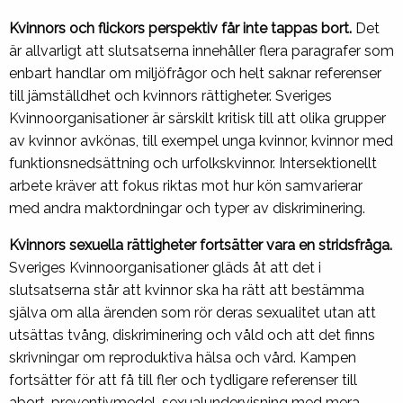
Kvinnors och flickors perspektiv får inte tappas bort.
Det
är allvarligt att slutsatserna innehåller flera paragrafer som
enbart handlar om miljöfrågor och helt saknar referenser
till jämställdhet och kvinnors rättigheter. Sveriges
Kvinnoorganisationer är särskilt kritisk till att olika grupper
av kvinnor avkönas, till exempel unga kvinnor, kvinnor med
funktionsnedsättning och urfolkskvinnor. Intersektionellt
arbete kräver att fokus riktas mot hur kön samvarierar
med andra maktordningar och typer av diskriminering.
Kvinnors sexuella rättigheter fortsätter vara en stridsfråga.
Sveriges Kvinnoorganisationer gläds åt att det i
slutsatserna står att kvinnor ska ha rätt att bestämma
själva om alla ärenden som rör deras sexualitet utan att
utsättas tvång, diskriminering och våld och att det finns
skrivningar om reproduktiva hälsa och vård. Kampen
fortsätter för att få till fler och tydligare referenser till
abort, preventivmedel, sexualundervisning med mera.