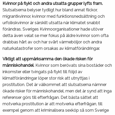
Kvinnor på flykt och andra utsatta grupper lyfts fram.
Slutsatserna belyser tydligt hur bland annat flickor,
migrantkvinnor, kvinnor med funktionsnedsättning och
urfolkskvinnor är särskilt utsatta när klimatet snabbt
förändras. Sveriges Kvinnoorganisationer hade utöver
detta även velat se mer fokus på äldre kvinnor som ofta
drabbas hårt av och har svårt värmeböljor och andra
naturkatastrofer som orsakas av klimatförändringar.
Viktigt att uppmärksamma den ökade risken för
människohandel
. Kvinnor som berövats sina bostäder och
inkomster eller tvingats på flykt till följd av
klimatförändringar löper stor risk att utnyttjas i
prostitution. Det är välkommet att slutsatserna nämner
ökade risker för människohandel, men det är synd att inga
referenser görs till efterfrågan. Det bästa sättet att
motverka prostitution är att motverka efterfrågan, till
exempel genom att kriminalisera sexköp så som Sverige