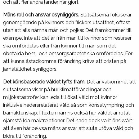
och allt fler andra länder har gjort.
Mäns roll och ansvar osynliggörs.
Slutsatserna fokuserar
genomgående på kvinnors och flickors utsatthet, oftast
utan att alls nämna män och pojkar. Det framkommer till
exempel inte att det är från män till kvinnor som resurser
ska omfördelas eller från kvinnor till män som det
obetalda hem- och omsorgsarbetet ska omfördelas. För
att kunna åstadkomma förändring krävs att bristen på
jämställdhet synliggörs.
Det könsbaserade våldet lyfts fram
. Det är välkommet att
slutsatserna visar på hur klimatförändringar och
miljökatastrofer kan leda till ökat våld mot kvinnor
inklusive hedersrelaterat våld så som könsstympning och
barnäktenskap. I texten nämns också hur våldet är rotat
ojämställda maktrelationer. Det hade dock varit önskvärt
att även här belysa mäns ansvar att sluta utöva våld och
bidra till förändring.