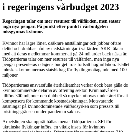
i regeringens vårbudget 2023
Regeringen talar om mer resurser till välfärden, men satsar
inga nya pengar. På punkt efter punkt i vårbudgeten
missgynnas kvinnor.
Kvinnor har lägre löner, osäkrare anställningar och jobbar oftare
deltid och drabbas hårt av nedskärningar i välfärden. SKR räknar
med att deras medlemmar kommer att gå 24 miljarder back nästa år.
Tidöpartierna talar om mer resurser till välfärden, men inga nya
pengar presenteras i dagens budget trots fortsatt hög inflation. Istället
minskas kommunernas statsbidrag för flyktingmottagande med 100
miljoner.
Tidöpartiernas ansvarsfulla återhållsamhet verkar dock bara gälla de
kvinnodominerade delarna av offentlig sektor. Kriminalvården
tillförs 300 miljoner och dubbelt så mycket utlovas under året för att
kompensera för kommande kostnadsökningar. Motsvarande
satsningar på kvinnodominerade välfärdsyrken som pressats till
bristningsgränsen under pandemin saknas.
Arbetslinjen ska upprätthållas menar Tidöpartierna. SFI för
ukrainska flyktingar införs, en viktig insats för kvinnors