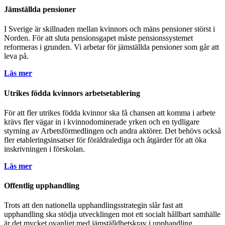
Jämställda pensioner
I Sverige är skillnaden mellan kvinnors och mäns pensioner störst i
Norden. För att sluta pensionsgapet måste pensionssystemet
reformeras i grunden. Vi arbetar för jämställda pensioner som går att
leva på.
Läs mer
Utrikes födda kvinnors arbetsetablering
För att fler utrikes födda kvinnor ska få chansen att komma i arbete
krävs fler vägar in i kvinnodominerade yrken och en tydligare
styrning av Arbetsförmedlingen och andra aktörer. Det behövs också
fler etableringsinsatser för föräldralediga och åtgärder för att öka
inskrivningen i förskolan.
Läs mer
Offentlig upphandling
Trots att den nationella upphandlingsstrategin slår fast att
upphandling ska stödja utvecklingen mot ett socialt hållbart samhälle
är det mycket ovanligt med jämställdhetskrav i upphandling.