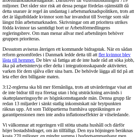
arbetsmarknadsdeltagande. Därutöver får vuxenutbildningen 719
miljoner. Det råder stor risk att dessa pengar fördelas ojämställt då
detta snarare är regel än undantag i arbetsmarknadspolitiken, trots att
det är lågutbildade kvinnor som har invandrat till Sverige som står
längst från arbetsmarknaden. Skrivningar om att prioritera utrikes
födda kvinnor tas samtidigt bort ur Arbetsförmedlingens
regleringsbrev. Om man menar allvar med arbetslinjen behöver
gruppen prioriteras.
Dessutom aviseras återigen ett kommande bidragstak. När en sådan
reform genomfördes i Danmark ledde detta till att
fler kvinnor blev
låsta till hemmet.
De blev så fattiga att de inte hade råd att söka jobb,
åka på arbetsintervju eller delta i integrationsskapande aktiviteter,
varken för dem själva eller sina barn. De behövde lägga all tid på att
leta efter den billigaste maten.
3:12-reglerna ska bli mer förmånliga, trots att utvärderingar visat att
de inte bidrar till nya företag utan i hög utsträckning används i
skatteplaneringssyfte av höginkomsttagande män. Denna grupp får
redan 13 miljarder i sänkt statlig inkomstskatt när brytpunkten
räknas upp. Att som Tidöpartierna framhäva uppräkningen av
garantipensionen men inte andra inflationseffekter är vilseledande.
Vi välkomnar att regeringen vill stötta utsatta hushåll och därför
höjer bostadsbidraget, om än tillfälligt. Den nya höjningen beräknas
kosta 270 miljoner, en mindre summa i budgetsammanhang men