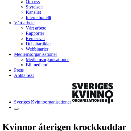
Om oss
Styrelsen
Kansliet
Internationellt
Vårt arbete
Vårt arbete
Rapporter
Remissvar
Debattartiklar
Webbinarier
Medlemsorganisationer
Medlemsorganisationer
Bli medlem!
Press
Anlita oss!
Sveriges Kvinnoorganisationer
Kvinnor återigen krockkuddar