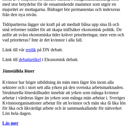
med stor betydelse för de ensamstående mammor som utgör en
majoritet av mottagarna. Bidraget bör permanentas och indexeras
från den nya nivån.
Tidöpartierna lägger sin kraft på att medialt blåsa upp sina få och
små reformer istället för att skapa träffsäker ekonomisk politik. De
anför att svåra ekonomiska tider kräver prioriteringar, men vem och
vad prioriteras? Inte är det kvinnor i alla fall.
Länk till vår
replik
på DN debatt.
Länk till
debattartikel
i Ekonomisk debatt.
Jämställda löner
Kvinnor har högre utbildning än män men lägre lön inom alla
sektorer och i stort sett alla yrken på den svenska arbetsmarknaden.
Strukturella löneskillnader innebär att yrken som många kvinnor
arbetar i värderas lägre än yrken som många män arbetar i. Sveriges
Kvinnoorganisationer arbetar för att kvinnor och män ska få lika lön
för lika och likvärdigt arbete och är sammankallande för nätverket
Lön hela dagen.
Läs mer