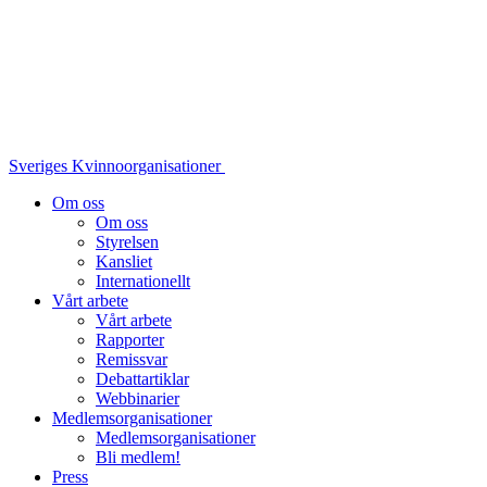
Sveriges Kvinnoorganisationer
Om oss
Om oss
Styrelsen
Kansliet
Internationellt
Vårt arbete
Vårt arbete
Rapporter
Remissvar
Debattartiklar
Webbinarier
Medlemsorganisationer
Medlemsorganisationer
Bli medlem!
Press