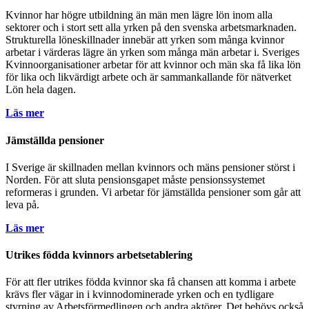
Kvinnor har högre utbildning än män men lägre lön inom alla
sektorer och i stort sett alla yrken på den svenska arbetsmarknaden.
Strukturella löneskillnader innebär att yrken som många kvinnor
arbetar i värderas lägre än yrken som många män arbetar i. Sveriges
Kvinnoorganisationer arbetar för att kvinnor och män ska få lika lön
för lika och likvärdigt arbete och är sammankallande för nätverket
Lön hela dagen.
Läs mer
Jämställda pensioner
I Sverige är skillnaden mellan kvinnors och mäns pensioner störst i
Norden. För att sluta pensionsgapet måste pensionssystemet
reformeras i grunden. Vi arbetar för jämställda pensioner som går att
leva på.
Läs mer
Utrikes födda kvinnors arbetsetablering
För att fler utrikes födda kvinnor ska få chansen att komma i arbete
krävs fler vägar in i kvinnodominerade yrken och en tydligare
styrning av Arbetsförmedlingen och andra aktörer. Det behövs också