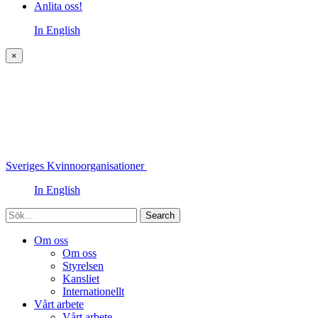
Anlita oss!
In English
×
Sveriges Kvinnoorganisationer
In English
Sök
Om oss
Om oss
Styrelsen
Kansliet
Internationellt
Vårt arbete
Vårt arbete