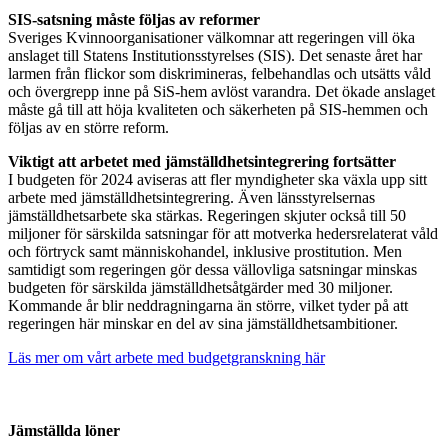
SIS-satsning måste följas av reformer
Sveriges Kvinnoorganisationer välkomnar att regeringen vill öka
anslaget till Statens Institutionsstyrelses (SIS). Det senaste året har
larmen från flickor som diskrimineras, felbehandlas och utsätts våld
och övergrepp inne på SiS-hem avlöst varandra. Det ökade anslaget
måste gå till att höja kvaliteten och säkerheten på SIS-hemmen och
följas av en större reform.
Viktigt att arbetet med jämställdhetsintegrering fortsätter
I budgeten
för
2024 avisera
s att fler myndigheter ska
växla upp sitt
arbete med jämställdhetsintegrering.
Även
länsstyrels
ernas
jämställdhets
arbete
ska
stärkas.
Regeringen skjuter också
till
50
miljoner
för
särskilda satsningar för att motverka hedersrelaterat våld
och förtryck samt människohandel
, inklusive prostitution
.
Men
s
amtidigt som
r
egeringen gör dessa vällovliga satsningar minskas
budgeten
för särskilda
jämställdhetsåtgärder
med
30 miljoner
.
Kommande år bli
r
neddragningarna än större, vilket tyder på att
regeringen
här minskar
en del av
sina jämställdhetsambitioner.
Läs mer om vårt arbete med budgetgranskning här
Jämställda löner