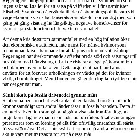
Regeringens budgetproposition är ett rop från en svunnen tid som
ingen saknar. Istället för att satsa på välfärden vill finansminister
Elisabeth Svantesson återvända till den åtstramningspolitik som vid
varje ekonomisk kris har lanserats som absolut nödvändig men som
gång på gång visat sig ha långsiktiga negativa konsekvenser för
kvinnor, jämställdheten och tillväxten i samhället.
Att denna kris dessutom sammanfaller med en hög inflation ökar
den ekonomiska utsattheten, inte minst för många kvinnor som
redan innan krisen kämpade för att få plus och minus att gå ihop.
Regeringen har återkommande avfärdat breda stöd och satsningar till
hushållen med hänvisning till att de riskerar att spä på konsumtion
och därmed även inflationen. Detta argument har bland annat
använts för att försvara urholkningen av värdet på det för kvinnor
viktiga barnbidraget. Men i budgeten gäller den logiken tydligen inte
när det gynnar män.
Sänkt skatt på fossila drivmedel gynnar män
Skatten på bensin och diesel sänks till en kostnad om 6,5 miljarder
kronor samtidigt som andra länder fasar ut fossila bränslen. Detta är
en bred subvention som gång på gång visat sig framförallt gynna
höginkomsttagande män i storstadsnära områden. Skattesänkningen
presenteras som en lösning på allt från ofrivillig ensamhet till stärkt
försvarsförmåga. Det är inte svårt att komma på andra reformer som
skulle vara mer träffsäkra för att nå dessa mål.