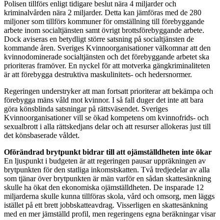
Polisen tillförs enligt tidigare beslut nära 4 miljarder och
kriminalvården nära 2 miljarder. Detta kan jämföras med de 280
miljoner som tillförs kommuner för omställning till förebyggande
arbete inom socialtjänsten samt övrigt brottsförebyggande arbete.
Dock aviseras en betydligt större satsning på socialtjänsten de
kommande åren. Sveriges Kvinnoorganisationer välkomnar att den
kvinnodominerade socialtjänsten och det förebyggande arbetet ska
prioriteras framöver. En nyckel för att motverka gängkriminaliteten
är att förebygga destruktiva maskulinitets- och hedersnormer.
Regeringen understryker att man fortsatt prioriterar att bekämpa och
förebygga mäns våld mot kvinnor. I så fall duger det inte att bara
göra könsblinda satsningar på rättsväsendet. Sveriges
Kvinnoorganisationer vill se ökad kompetens om kvinnofrids- och
sexualbrott i alla rättskedjans delar och att resurser allokeras just till
det könsbaserade våldet.
Oförändrad brytpunkt bidrar till att ojämställdheten inte ökar
En ljuspunkt i budgeten är att regeringen pausar uppräkningen av
brytpunkten för den statliga inkomstskatten. Två tredjedelar av alla
som tjänar över brytpunkten är män varför en sådan skattesänkning
skulle ha ökat den ekonomiska ojämställdheten. De insparade 12
miljarderna skulle kunna tillföras skola, vård och omsorg, men läggs
istället på ett brett jobbskatteavdrag. Visserligen en skattesänkning
med en mer jämställd profil, men regeringens egna beräkningar visar