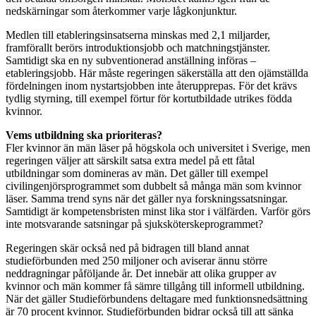
nedskärningar som återkommer varje lågkonjunktur.
Medlen till etableringsinsatserna minskas med 2,1 miljarder,
framförallt berörs introduktionsjobb och matchningstjänster.
Samtidigt ska en ny subventionerad anställning införas –
etableringsjobb. Här måste regeringen säkerställa att den ojämställda
fördelningen inom nystartsjobben inte återupprepas. För det krävs
tydlig styrning, till exempel förtur för kortutbildade utrikes födda
kvinnor.
Vems utbildning ska prioriteras?
Fler kvinnor än män läser på högskola och universitet i Sverige, men
regeringen väljer att särskilt satsa extra medel på ett fåtal
utbildningar som domineras av män. Det gäller till exempel
civilingenjörsprogrammet som dubbelt så många män som kvinnor
läser. Samma trend syns när det gäller nya forskningssatsningar.
Samtidigt är kompetensbristen minst lika stor i välfärden. Varför görs
inte motsvarande satsningar på sjuksköterskeprogrammet?
Regeringen skär också ned på bidragen till bland annat
studieförbunden med 250 miljoner och aviserar ännu större
neddragningar påföljande år. Det innebär att olika grupper av
kvinnor och män kommer få sämre tillgång till informell utbildning.
När det gäller Studieförbundens deltagare med funktionsnedsättning
är 70 procent kvinnor. Studieförbunden bidrar också till att sänka