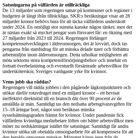
Satsningarna på välfärden är otillräckliga
De 13 miljarder som regeringen satsar på kommuner och regioner i
budgeten är långt ifrån tillräckliga. SKR:s beräkningar visar att 28
miljarder kronor behövs bara för att täcka välfärdens underskott
under 2024. En omöjligt stor summa kanske någon tänker, men det
är nästan exakt så mycket pengar som försvaret får: en ökning med
27 miljarder från 2023 till 2024.
Regeringen förlänger
kompetensutvecklingen i äldreomsorgen, det är lovvärt, dock tas
pengarna från statsbidrag för att minska delade turer och förbättra
arbetsmiljön inom äldreomsorgen. Detta urholkar möjligheten att
möta sektorns stora kompetensförsörjningsbehov och innebär en
fortsatt överbelastning och eventuellt försämrade arbetsvillkor för
undersköterskor, Sveriges vanligaste yrke för kvinnor.
Vems jobb ska räddas?
Regeringen vill rädda jobben i den pågående lågkonjunkturen och
utökar därför rotavdraget med en miljard kronor – ett bevisat
ineffektivt direktstöd till en bransch där över 90 procent av de
anställda är män. Samtidigt tas den nedsatta arbetsgivaravgiften för
15–18 åringar bort, något som beräknas minska
sysselsättningsgraden främst för kvinnor. Under pandemin fick
välfärdens kvinnliga medarbetare löften om bättre arbetsvillkor men
möter nu nedskärningar istället för satsningar. Samtidigt får andra
kvinnor utöka sitt obetalda omsorgsarbete för att kompensera för att
den betalda omsorgen minskar. Mönstret känns igen från de