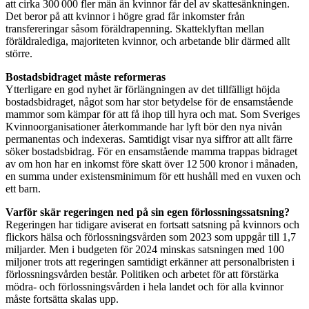
att cirka 300 000 fler män än kvinnor får del av skattesänkningen.
Det beror på att kvinnor i högre grad får inkomster från
transfereringar såsom föräldrapenning. Skatteklyftan mellan
föräldralediga, majoriteten kvinnor, och arbetande blir därmed allt
större.
Bostadsbidraget måste reformeras
Ytterligare en god nyhet är förlängningen av det tillfälligt höjda
bostadsbidraget, något som har stor betydelse för de ensamstående
mammor som kämpar för att få ihop till hyra och mat. Som Sveriges
Kvinnoorganisationer återkommande har lyft bör den nya nivån
permanentas och indexeras. Samtidigt visar nya siffror att allt färre
söker bostadsbidrag. För en ensamstående mamma trappas bidraget
av om hon har en inkomst före skatt över 12 500 kronor i månaden,
en summa under existensminimum för ett hushåll med en vuxen och
ett barn.
Varför skär regeringen ned på sin egen förlossningssatsning?
Regeringen har tidigare aviserat en fortsatt satsning på kvinnors och
flickors hälsa och förlossningsvården som 2023 som uppgår till 1,7
miljarder. Men i budgeten för 2024 minskas satsningen med 100
miljoner trots att regeringen samtidigt erkänner att personalbristen i
förlossningsvården består. Politiken och arbetet för att förstärka
mödra- och förlossningsvården i hela landet och för alla kvinnor
måste fortsätta skalas upp.