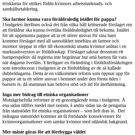
trösklarna för utrikes födda kvinnors arbetsmarknads- och
samhällsetablering.
Ska
farmor
kunna vara
föräldraledig istället för
pappa?
I budgeten återfinns också det från olika håll kritiserade förslaget om
att föräldrar ska kunna överlåta föräldraledighet till bekanta. Istället
för att uppmuntra pappor att ta ett större ansvar för sina barn
kommer förslaget med all sannolikhet innebära att farmor och
mormor
steppar in
eller
till
ekonomiskt
utsatta kvinnor anlitas i en
marknadsversion av föräldraskap.
Förslaget
sakna
r
dessutom
ett
barnperspektiv då reglerna inte begränsar hur små barnen får vara
när dagarna överlåts.
Ytterligare en förändring i föräldraförsäkringen
som introduceras i budgeten är en fördubbling av de så kallade
dubbeldagarna. Detta är en välkommen reform som öppnar upp för
pappor att ta ett större ansvar i hemmet under den första tiden i
barnets iv, då mamman kan behöva stöd och tid för återhämtning.
Inga mer bidrag till etniska organisationer
Motsägelsefulla reformer är ett genomgående tema i budgeten. Å
ena sidan tillförs medel mot rasism, å andra sidan tas de pengarna
från statsstödet för etniska organisationer – som helt dras in. Det
indragna statsstödet kommer att få förödande konsekvenser för
kvinnoorganisationer som samlar kvinnor med utländsk bakgrund.
Mer måste göras för att förebygga våldet