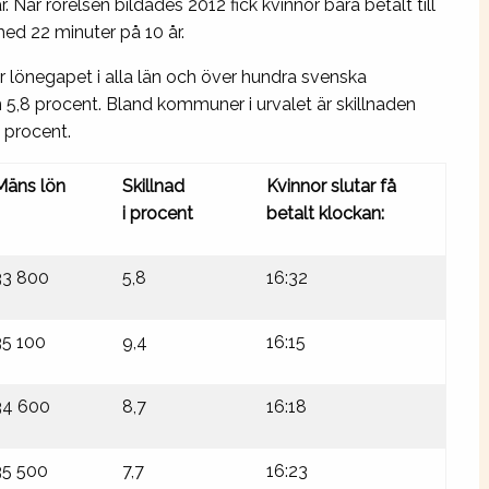
 När rörelsen bildades 2012 fick kvinnor bara betalt till
med 22 minuter på 10 år.
er lönegapet i alla län och över hundra svenska
5,8 procent. Bland kommuner i urvalet är skillnaden
3 procent.
Mäns lön
Skillnad
Kvinnor slutar få
i procent
betalt klockan:
33 800
5,8
16:32
35 100
9,4
16:15
34 600
8,7
16:18
35 500
7,7
16:23