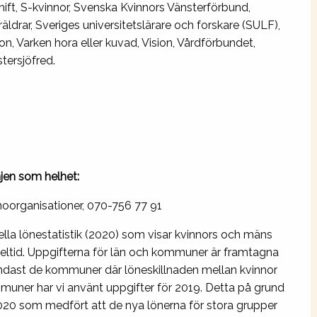
ft, S-kvinnor, Svenska Kvinnors Vänsterförbund,
ldrar, Sveriges universitetslärare och forskare (SULF),
, Varken hora eller kuvad, Vision, Vårdförbundet,
tersjöfred.
en som helhet:
noorganisationer, 070-756 77 91
ella lönestatistik (2020) som visar kvinnors och mäns
heltid. Uppgifterna för län och kommuner är framtagna
 Endast de kommuner där löneskillnaden mellan kvinnor
mmuner har vi använt uppgifter för 2019. Detta på grund
2020 som medfört att de nya lönerna för stora grupper