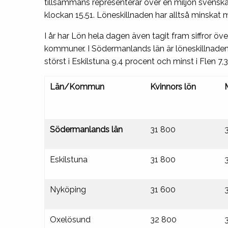
tillsammans representerar över en miljon svenskar.
klockan 15.51. Löneskillnaden har alltså minskat 
I år har Lön hela dagen även tagit fram siffror öv
kommuner. I Södermanlands län är löneskillnaden 
störst i Eskilstuna 9,4 procent och minst i Flen 7,
Län/Kommun
Kvinnors lön
Södermanlands län
31 800
Eskilstuna
31 800
Nyköping
31 600
Oxelösund
32 800