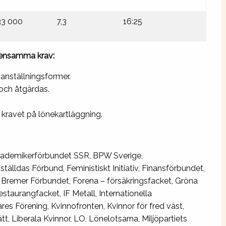
33 000
7,3
16:25
emensamma krav:
anställningsformer.
 och åtgärdas.
l kravet på lönekartläggning.
 Akademikerförbundet SSR, BPW Sverige,
älldas Förbund, Feministiskt Initiativ, Finansförbundet,
a Bremer Förbundet, Forena – försäkringsfacket, Gröna
staurangfacket, IF Metall, Internationella
es Förening, Kvinnofronten, Kvinnor för fred väst,
t, Liberala Kvinnor, LO, Lönelotsarna, Miljöpartiets