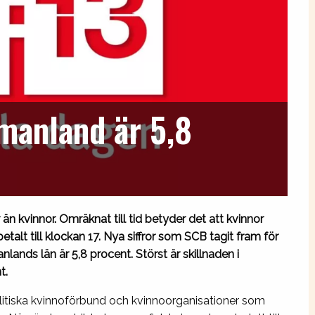
manland är 5,8
än kvinnor. Omräknat till tid betyder det att kvinnor
talt till klockan 17. Nya siffror som SCB tagit fram för
lands län är 5,8 procent. Störst är skillnaden i
t.
litiska kvinnoförbund och kvinnoorganisationer som