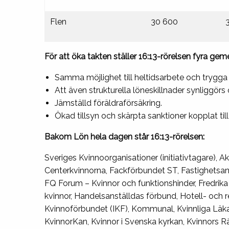
Flen
30 600
För att öka takten ställer 16:13-rörelsen fyra g
Samma möjlighet till heltidsarbete och trygga 
Att även strukturella löneskillnader synliggörs
Jämställd föräldraförsäkring.
Ökad tillsyn och skärpta sanktioner kopplat til
Bakom Lön hela dagen står 16:13-rörelsen:
Sveriges Kvinnoorganisationer (initiativtagare),
Centerkvinnorna, Fackförbundet ST, Fastighetsanst
FQ Forum – Kvinnor och funktionshinder, Fredrik
kvinnor, Handelsanställdas förbund, Hotell- och re
Kvinnoförbundet (IKF), Kommunal, Kvinnliga Läkar
KvinnorKan, Kvinnor i Svenska kyrkan, Kvinnors Rät