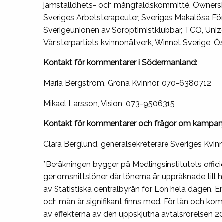
jämställdhets- och mångfaldskommitté, Ownershi
Sveriges Arbetsterapeuter, Sveriges Makalösa Förä
Sverigeunionen av Soroptimistklubbar, TCO, Unizon
Vänsterpartiets kvinnonätverk, Winnet Sverige, Ös
Kontakt för kommentarer i Södermanland:
Maria Bergström, Gröna Kvinnor, 070-6380712
Mikael Larsson, Vision, 073-9506315
Kontakt för kommentarer och frågor om kampanj
Clara Berglund, generalsekreterare Sveriges Kvin
*Beräkningen bygger på Medlingsinstitutets offici
genomsnittslöner där lönerna är uppräknade till 
av Statistiska centralbyrån för Lön hela dagen.
och män är signifikant finns med. För län och ko
av effekterna av den uppskjutna avtalsrörelsen 