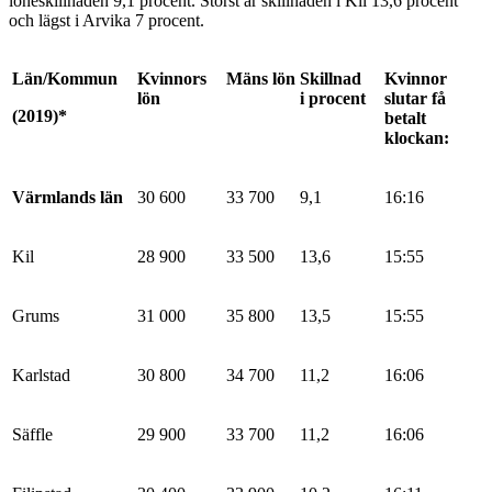
löneskillnaden 9,1 procent. Störst är skillnaden i Kil 13,6 procent
och lägst i Arvika 7 procent.
Län/Kommun
Kvinnors
Mäns lön
Skillnad
Kvinnor
lön
i procent
slutar få
(2019)*
betalt
klockan:
Värmlands län
30 600
33 700
9,1
16:16
Kil
28 900
33 500
13,6
15:55
Grums
31 000
35 800
13,5
15:55
Karlstad
30 800
34 700
11,2
16:06
Säffle
29 900
33 700
11,2
16:06