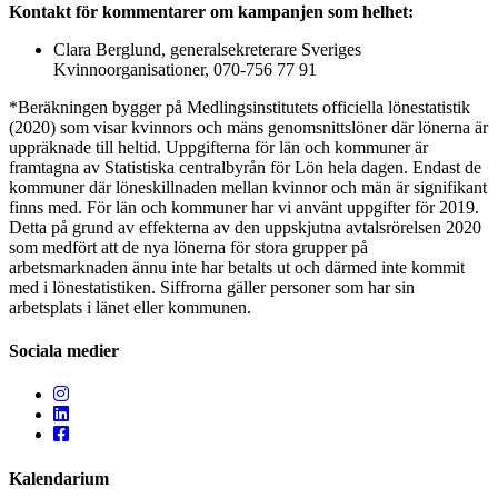
Kontakt för kommentarer om kampanjen som helhet:
Clara Berglund, generalsekreterare Sveriges
Kvinnoorganisationer, 070-756 77 91
*Beräkningen bygger på Medlingsinstitutets officiella lönestatistik
(2020) som visar kvinnors och mäns genomsnittslöner där lönerna är
uppräknade till heltid. Uppgifterna för län och kommuner är
framtagna av Statistiska centralbyrån för Lön hela dagen. Endast de
kommuner där löneskillnaden mellan kvinnor och män är signifikant
finns med. För län och kommuner har vi använt uppgifter för 2019.
Detta på grund av effekterna av den uppskjutna avtalsrörelsen 2020
som medfört att de nya lönerna för stora grupper på
arbetsmarknaden ännu inte har betalts ut och därmed inte kommit
med i lönestatistiken. Siffrorna gäller personer som har sin
arbetsplats i länet eller kommunen.
Sociala medier
Kalendarium