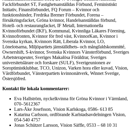
Fackförbundet ST, Fastighetsanställdas Förbund, Feministiskt
Initiativ, Finansförbundet, FQ Forum – Kvinnor och
funktionshinder, Fredrika Bremer Förbundet, Forena –
försäkringsfacket, Gröna kvinnor, Handelsanställdas förbund,
Hotell- och restaurangfacket, IF Metall, Internationella
Kvinnoförbundet (IKF), Kommunal, Kvinnliga Läkares Förening,
Kvinnofronten, Kvinnor för fred väst, KvinnorKan, Kvinnor i
Svenska kyrkan, Kvinnors Rätt, Liberala Kvinnor, LO,
Lönelotsarna, Miljöpartiets jämställdhets- och mångfaldskommitté,
Ownershift, S-kvinnor, Svenska Kvinnors Vänsterförbund, Sveriges
Arbetsterapeuter, Sveriges Makalösa Föräldrar, Sveriges
universitetslärare och forskare (SULF), Sverigeunionen av
Soroptimistklubbar, TCO, Unizon, Varken hora eller kuvad, Vision,
Vårdförbundet, Vänsterpartiets kvinnonätverk, Winnet Sverige,
Östersjöfred.
Kontakt för lokala kommentarer:
Eva Hallström, nyckelkvinna för Gröna Kvinnor i Värmland,
070–5612367
Lars-Åke Josefsson, Vision Karlskoga, 0586- 613 85
Katarina Carlsson, ordförande Karlstadsavdelningen Vision,
054-540 4757
Jonas Schützer Larsson, Vision Säffle, 0533 – 68 10 31