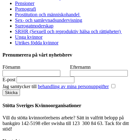
Pensioner
Pornografi
Prostitution och människohandel
Sex- och samlevnadsundervisning
Surrogatmoderskap
SRHR (Sexuell och reproduktiv hälsa och rättigheter)
Unga kvinnor
Utrikes födda kvinnor
Prenumerera på vårt nyhetsbrev
Förnamn
Efternamn
E-post
Jag samtycker till
behandling av mina personuppgifter
Stötta Sveriges Kvinnoorganisationer
Vill du stötta kvinnorörelsens arbete? Sätt in valfritt belopp på
bankgiro 142-5198 eller swisha till 123 300 84 63. Tack för ditt
stöd!