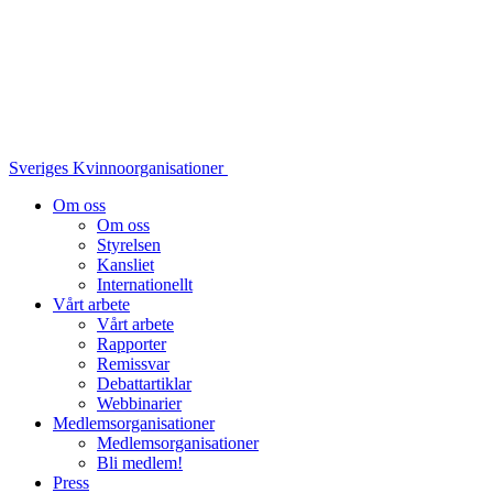
Sveriges Kvinnoorganisationer
Om oss
Om oss
Styrelsen
Kansliet
Internationellt
Vårt arbete
Vårt arbete
Rapporter
Remissvar
Debattartiklar
Webbinarier
Medlemsorganisationer
Medlemsorganisationer
Bli medlem!
Press