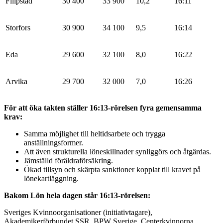
Filipstad
30 400
33 900
10,2
16:11
Storfors
30 900
34 100
9,5
16:14
Eda
29 600
32 100
8,0
16:22
Arvika
29 700
32 000
7,0
16:26
För att öka takten ställer 16:13-rörelsen fyra gemensamma
krav:
Samma möjlighet till heltidsarbete och trygga
anställningsformer.
Att även strukturella löneskillnader synliggörs och åtgärdas.
Jämställd föräldraförsäkring.
Ökad tillsyn och skärpta sanktioner kopplat till kravet på
lönekartläggning.
Bakom Lön hela dagen står 16:13-rörelsen:
Sveriges Kvinnoorganisationer (initiativtagare),
Akademikerförbundet SSR, BPW Sverige, Centerkvinnorna,