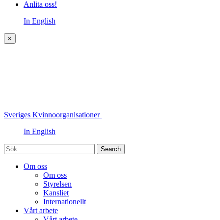
Anlita oss!
In English
×
Sveriges Kvinnoorganisationer
In English
Sök
Om oss
Om oss
Styrelsen
Kansliet
Internationellt
Vårt arbete
Vårt arbete