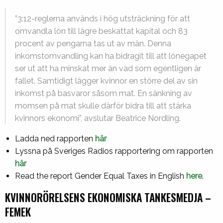
”3:12-reglerna används i hög utsträckning för att
omvandla lön till lägre beskattat kapital och 83
procent av pengarna tas ut av män. Denna
inkomstomvandling kan ha bidragit till att lönegapet
ser ut att ha minskat mer än vad som egentligen är
fallet. Samtidigt lägger kvinnor en större del av sin
inkomst på basvaror såsom mat. En sänkning av
momsen på mat skulle därför bidra till att stärka
kvinnors ekonomi”, avslutar Beatrice Nordling.
Ladda ned rapporten
här
Lyssna på Sveriges Radios rapportering om rapporten
här
Read the report Gender Equal Taxes in English
here
.
KVINNORÖRELSENS EKONOMISKA TANKESMEDJA –
FEMEK