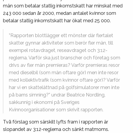
män som betalar statlig inkomstskatt har minskat med
243 000 sedan år 2000, medan antalet kvinnor som
betalar statlig inkomstskatt har ökat med 25 000.
”Rapporten blottlägger ett mönster där flertalet
skatter gynnar aktiviteter som berör fler män, till
exempel rotavdraget, reseavdraget och 3:12-
reglerna. Varför ska just branscher och företag som
drivs av fler män premieras? Varför premieras resor
med dieselbil (som män oftare gör) men inte resor
med kollektivtrafik (som kvinnor oftare gör)? Varför
har vi en skattelättnad på golfsimulatorer men inte
på barns simning?” undrar Beatrice Nordling,
sakkunnig i ekonomi på Sveriges
Kvinnoorganisationer som skrivit rapporten.
Två förslag som särskilt lyfts fram i rapporten är
slopandet av 3:12-reglerna och sänkt matmoms.