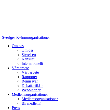
Sveriges Kvinnoorganisationer
Om oss
Om oss
Styrelsen
Kansliet
Internationellt
Vårt arbete
Vårt arbete
Rapporter
Remissvar
Debattartiklar
Webbinarier
Medlemsorganisationer
Medlemsorganisationer
Bli medlem!
Press