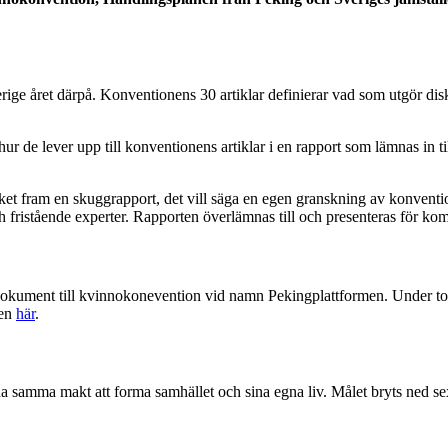
året därpå. Konventionens 30 artiklar definierar vad som utgör diskrim
hur de lever upp till konventionens artiklar i en rapport som lämnas in 
et fram en skuggrapport, det vill säga en egen granskning av konvent
 fristående experter. Rapporten överlämnas till och presenteras för ko
okument till kvinnokonevention vid namn Pekingplattformen. Under tolv 
men
här
.
ha samma makt att forma samhället och sina egna liv. Målet bryts ned se