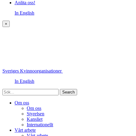
Anlita oss!
In English
×
Sveriges Kvinnoorganisationer
In English
Sök
Om oss
Om oss
Styrelsen
Kansliet
Internationellt
Vårt arbete
Vårt arbete