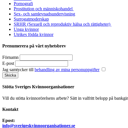
Pornografi
Prostitution och människohandel
Sex- och samlevnadsundervisning
Surrogatmoderskap
SRHR (Sexuell och reproduktiv hälsa och rättigheter)
Unga kvinnor
Utrikes födda kvinnor
Prenumerera på vårt nyhetsbrev
Förnamn
E-post
Jag samtycker till
behandling av mina personuppgifter
Stötta Sveriges Kvinnoorganisationer
Vill du stötta kvinnorörelsens arbete? Sätt in valfritt belopp på bankgi
Kontakt
Epost:
info@sverigeskvinnoorganisationer.se