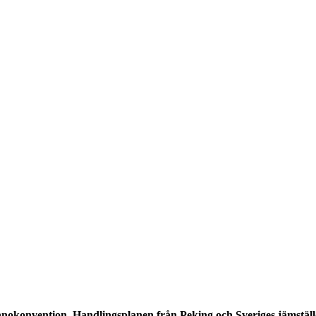
nokonvention, Handlingsplanen från Peking och Sveriges jämställ