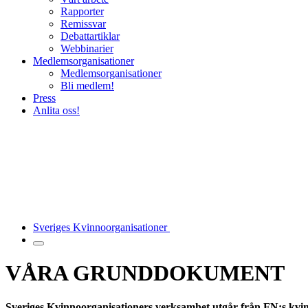
Rapporter
Remissvar
Debattartiklar
Webbinarier
Medlemsorganisationer
Medlemsorganisationer
Bli medlem!
Press
Anlita oss!
Sveriges Kvinnoorganisationer
VÅRA GRUNDDOKUMENT
Sveriges Kvinnoorganisationers verksamhet utgår från FN:s kvin