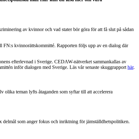
inering av kvinnor och vad stater bör göra för att få slut på sådan
till FN:s kvinnorättskommitté. Rapporten följs upp av en dialog där
ionens efterlevnad i Sverige. CEDAW-nätverket sammankallas av
mmittén inför dialogen med Sverige. Läs vår senaste skuggrapport
här
.
olika teman lyfts åtaganden som syftar till att accelerera
x delmål som anger fokus och inriktning för jämställdhetspolitiken.