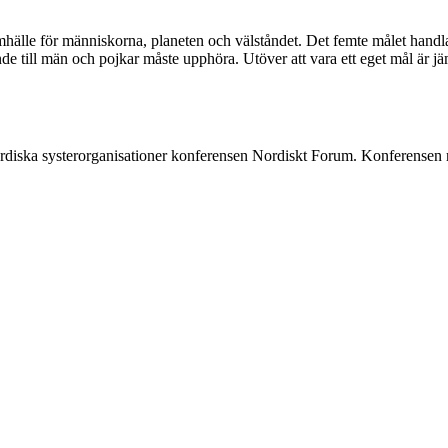
mhälle för människorna, planeten och välståndet. Det femte målet handlar
ande till män och pojkar måste upphöra. Utöver att vara ett eget mål är 
ska systerorganisationer konferensen Nordiskt Forum. Konferensen resu