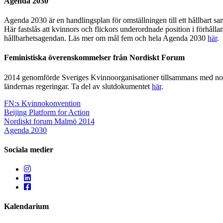
Agenda 2030
Agenda 2030 är en handlingsplan för omställningen till ett hållbart sa
Här fastslås att kvinnors och flickors underordnade position i förhåll
hållbarhetsagendan. Läs mer om mål fem och hela Agenda 2030
här
.
Feministiska överenskommelser från Nordiskt Forum
2014 genomförde Sveriges Kvinnoorganisationer tillsammans med nordi
ländernas regeringar. Ta del av slutdokumentet
här
.
FN:s Kvinnokonvention
Beijing Platform for Action
Nordiskt forum Malmö 2014
Agenda 2030
Sociala medier
Kalendarium