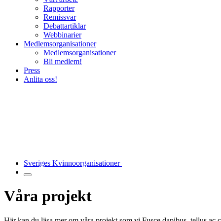
Rapporter
Remissvar
Debattartiklar
Webbinarier
Medlemsorganisationer
Medlemsorganisationer
Bli medlem!
Press
Anlita oss!
Sveriges Kvinnoorganisationer
Våra projekt
Här kan du läsa mer om våra projekt som vi Fusce dapibus, tellus ac c