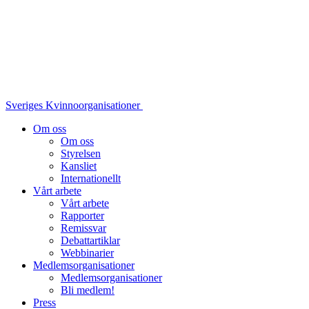
Sveriges Kvinnoorganisationer
Om oss
Om oss
Styrelsen
Kansliet
Internationellt
Vårt arbete
Vårt arbete
Rapporter
Remissvar
Debattartiklar
Webbinarier
Medlemsorganisationer
Medlemsorganisationer
Bli medlem!
Press