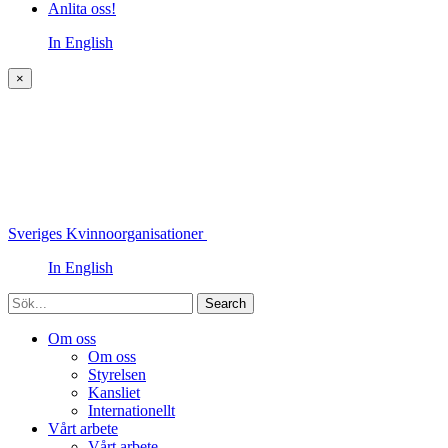
Anlita oss!
In English
×
Sveriges Kvinnoorganisationer
In English
Sök
Om oss
Om oss
Styrelsen
Kansliet
Internationellt
Vårt arbete
Vårt arbete