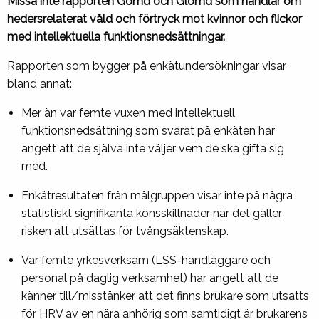
Missa inte rapporten Gömd och Glömd som handlar om
hedersrelaterat våld och förtryck mot kvinnor och flickor
med intellektuella funktionsnedsättningar.
Rapporten som bygger på enkätundersökningar visar
bland annat:
Mer än var femte vuxen med intellektuell
funktionsnedsättning som svarat på enkäten har
angett att de själva inte väljer vem de ska gifta sig
med.
Enkätresultaten från målgruppen visar inte på några
statistiskt signifikanta könsskillnader när det gäller
risken att utsättas för tvångsäktenskap.
Var femte yrkesverksam (LSS-handläggare och
personal på daglig verksamhet) har angett att de
känner till/misstänker att det finns brukare som utsatts
för HRV av en nära anhörig som samtidigt är brukarens