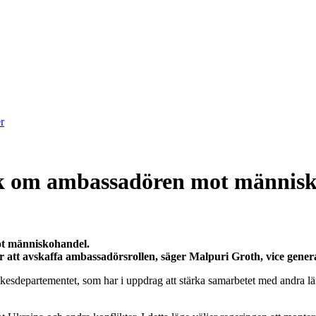
åk om ambassadören mot männis
ot människohandel.
jer att avskaffa ambassadörsrollen, säger Malpuri Groth, vice gene
esdepartementet, som har i uppdrag att stärka samarbetet med andra lä