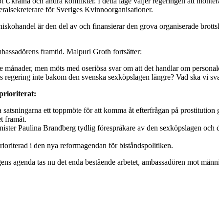
 Ukraina och andra konflikter. I detta läge väljer regeringen att monter
eralsekreterare för Sveriges Kvinnoorganisationer.
änniskohandel är den del av och finansierar den grova organiserade bro
assadörens framtid. Malpuri Groth fortsätter:
 tre månader, men möts med oseriösa svar om att det handlar om personal
ges regering inte bakom den svenska sexköpslagen längre? Vad ska vi s
prioriterat:
satsningarna ett toppmöte för att komma åt efterfrågan på prostitution
t framåt.
nister Paulina Brandberg tydlig förespråkare av den sexköpslagen och 
rioriterad i den nya reformagendan för biståndspolitiken.
ngens agenda tas nu det enda bestående arbetet, ambassadören mot männ