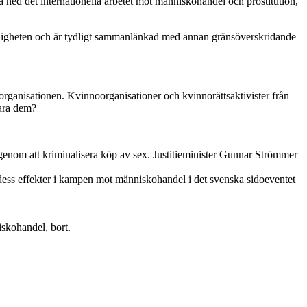
a ned det internationella arbetet mot människohandel och prostitution,
ttsligheten och är tydligt sammanlänkad med annan gränsöverskridande
organisationen. Kvinnoorganisationer och kvinnorättsaktivister från
vara dem?
 genom att kriminalisera köp av sex. Justitieminister Gunnar Strömmer
dess effekter i kampen mot människohandel i det svenska sidoeventet
iskohandel, bort.