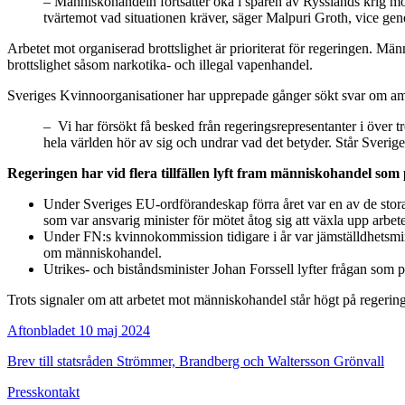
– Människohandeln fortsätter öka i spåren av Rysslands krig mot
tvärtemot vad situationen kräver, säger Malpuri Groth, vice gen
Arbetet mot organiserad brottslighet är prioriterat för regeringen. M
brottslighet såsom narkotika- och illegal vapenhandel.
Sveriges Kvinnoorganisationer har upprepade gånger sökt svar om amb
– Vi har försökt få besked från regeringsrepresentanter i över
hela världen hör av sig och undrar vad det betyder. Står Sveri
Regeringen har vid flera tillfällen lyft fram människohandel som 
Under Sveriges EU-ordförandeskap förra året var en av de stora 
som var ansvarig minister för mötet åtog sig att växla upp arbete
Under FN:s kvinnokommission tidigare i år var jämställdhetsmi
om människohandel.
Utrikes- och biståndsminister Johan Forssell lyfter frågan som p
Trots signaler om att arbetet mot människohandel står högt på regeri
Aftonbladet 10 maj 2024
Brev till statsråden Strömmer, Brandberg och Waltersson Grönvall
Presskontakt