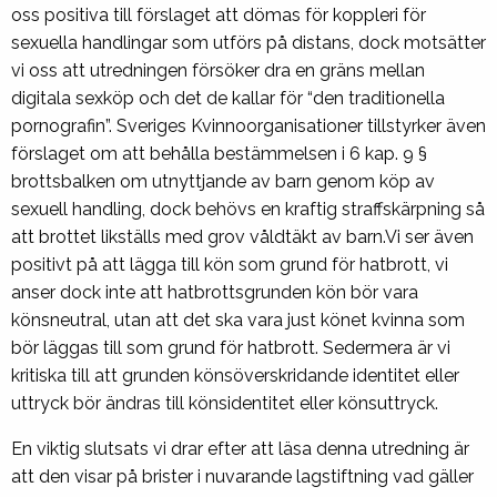
oss positiva till förslaget att dömas för koppleri för
sexuella handlingar som utförs på distans, dock motsätter
vi oss att utredningen försöker dra en gräns mellan
digitala sexköp och det de kallar för “den traditionella
pornografin”. Sveriges Kvinnoorganisationer tillstyrker även
förslaget om att behålla bestämmelsen i 6 kap. 9 §
brottsbalken om utnyttjande av barn genom köp av
sexuell handling, dock behövs en kraftig straffskärpning så
att brottet likställs med grov våldtäkt av barn.Vi ser även
positivt på att lägga till kön som grund för hatbrott, vi
anser dock inte att hatbrottsgrunden kön bör vara
könsneutral, utan att det ska vara just könet kvinna som
bör läggas till som grund för hatbrott. Sedermera är vi
kritiska till att grunden könsöverskridande identitet eller
uttryck bör ändras till könsidentitet eller könsuttryck.
En viktig slutsats vi drar efter att läsa denna utredning är
att den visar på brister i nuvarande lagstiftning vad gäller