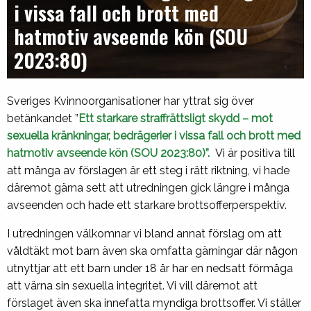
i vissa fall och brott med
hatmotiv avseende kön (SOU
2023:80)
Sveriges Kvinnoorganisationer har yttrat sig över
betänkandet ”
Ett starkare straffrättsligt skydd – mot
sexuella kränkningar, bedrägerier i vissa fall och brott med
hatmotiv avseende kön (SOU 2023:80)”.
Vi är positiva till
att många av förslagen är ett steg i rätt riktning, vi hade
däremot gärna sett att utredningen gick längre i många
avseenden och hade ett starkare brottsofferperspektiv.
I utredningen välkomnar vi bland annat förslag om att
våldtäkt mot barn även ska omfatta gärningar där någon
utnyttjar att ett barn under 18 år har en nedsatt förmåga
att värna sin sexuella integritet. Vi vill däremot att
förslaget även ska innefatta myndiga brottsoffer. Vi ställer