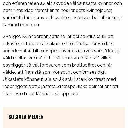
och erfarenheten av att skydda våldsutsatta kvinnor och
barn finns idag främst finns hos landets kvinnojourer,
varför tillståndskrav och kvalitetsaspekter bör utformas i
samråd med dem.
Sveriges Kvinnoorganisationer är också kritiska till att
utkastet i stora delar saknar en förståelse för våldets
könade natur. Till exempel används uttryck som “dödligt
våld mellan vuxna” och “våld mellan föräldrar” vilket
osynliggör så väl förövaren som brottsoffret och får
våldet att framstå som könsblint och ömsesidigt.
Utkastets könsneutrala språk står i stark kontrast med
regeringens sjätte jämställdhetspolitiska delmål om att
mäns våld mot kvinnor ska upphöra.
SOCIALA MEDIER