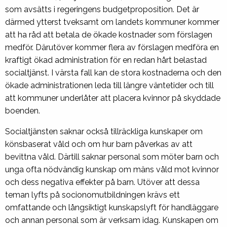
som avsätts i regeringens budgetproposition. Det är
därmed ytterst tveksamt om landets kommuner kommer
att ha råd att betala de ökade kostnader som förslagen
medför. Därutöver kommer flera av förslagen medföra en
kraftigt ökad administration för en redan hårt belastad
socialtjänst. I värsta fall kan de stora kostnaderna och den
ökade administrationen leda till längre väntetider och till
att kommuner underlåter att placera kvinnor på skyddade
boenden.
Socialtjänsten saknar också tillräckliga kunskaper om
könsbaserat våld och om hur barn påverkas av att
bevittna våld. Därtill saknar personal som möter barn och
unga ofta nödvändig kunskap om mäns våld mot kvinnor
och dess negativa effekter på barn. Utöver att dessa
teman lyfts på socionomutbildningen krävs ett
omfattande och långsiktigt kunskapslyft för handläggare
och annan personal som är verksam idag. Kunskapen om