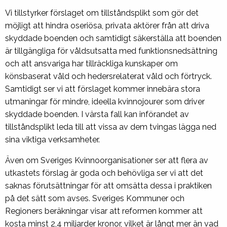
Vi tillstyrker förslaget om tillståndsplikt som gör det
möjligt att hindra oseriösa, privata aktörer från att driva
skyddade boenden och samtidigt säkerställa att boenden
är tillgängliga för våldsutsatta med funktionsnedsättning
och att ansvariga har tillräckliga kunskaper om
könsbaserat våld och hedersrelaterat våld och förtryck.
Samtidigt ser vi att förslaget kommer innebära stora
utmaningar för mindre, ideella kvinnojourer som driver
skyddade boenden. I värsta fall kan införandet av
tillståndsplikt leda till att vissa av dem tvingas lägga ned
sina viktiga verksamheter.
Även om Sveriges Kvinnoorganisationer ser att flera av
utkastets förslag är goda och behövliga ser vi att det
saknas förutsättningar för att omsätta dessa i praktiken
på det sätt som avses. Sveriges Kommuner och
Regioners beräkningar visar att reformen kommer att
kosta minst 2,4 miljarder kronor, vilket är långt mer än vad