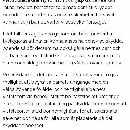
våldsutsatta drar sig för att söka hjälp då de inte kan
räkna med att barnet får följa med dem till skyddat
boende. På så sätt hotas också säkerheten för såväl
kvinnan som barnet, varför vi avstryker förslaget.
I det fall förslaget ändå genomförs bör i föreskrifter
tydliggöras att när en kvinna anses ha behov av skyddat
boende så bör detsamma också gälla hennes barn och
att barn som regel alltid ska placeras tillsammans med
henne och aldrig bo kvar med en våldsutövande pappa.
Vi ser vidare att det inte räcker att socialnämnden ges
möjlighet att begränsa barnets umgänge med en
våldsutövande förälder och hemlighålla barnets
vistelseort vid behov. Istället bör fastslås att umgänge
inte är förenligt med placering på skyddat boende och att
vistelseorten alltid bör hemlighållas för att säkerställa
säkerhet och hälsa för alla som är placerade på det
skyddade boendet.