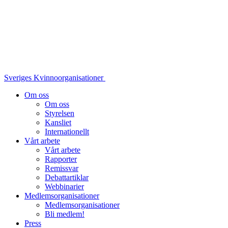
Sveriges Kvinnoorganisationer
Om oss
Om oss
Styrelsen
Kansliet
Internationellt
Vårt arbete
Vårt arbete
Rapporter
Remissvar
Debattartiklar
Webbinarier
Medlemsorganisationer
Medlemsorganisationer
Bli medlem!
Press