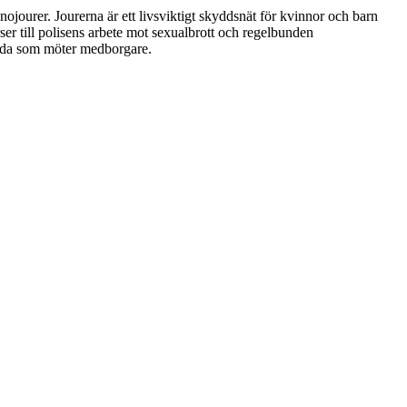
nojourer. Jourerna är ett livsviktigt skyddsnät för kvinnor och barn
er till polisens arbete mot sexualbrott och regelbunden
ällda som möter medborgare.