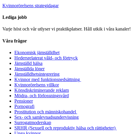
Kvinnorörelsens strategidagar
Lediga jobb
Varje höst och vår utlyser vi praktikplatser. Håll utkik i våra kanaler!
Våra frågor
Ekonomisk jämställdhet
Hedersrelaterat våld- och förtryck
Jämställd hälsa
Jämställda löner
Jämställdhetsintegrering
Kvinnor med funktionsnedsättning
Kvinnorörelsens villkor
Könsdiskriminerande reklam
Mödra- och förlossningsvård
Pensioner
Pornografi
Prostitution och människohandel
Sex- och samlevnadsundervisning
Surrogatmoderskap
SRHR (Sexuell och reproduktiv hälsa och rättigheter)
Unga kvinnor