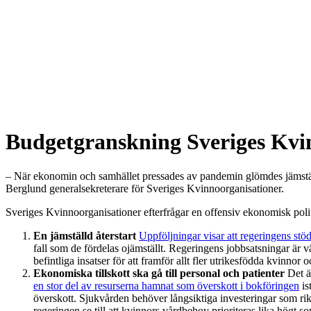
Budgetgranskning Sveriges Kvi
Regeringen vill använda kraften i svensk ekonomi för att genomföra en 
– När ekonomin och samhället pressades av pandemin glömdes jämställdh
Berglund generalsekreterare för Sveriges Kvinnoorganisationer.
Sveriges Kvinnoorganisationer efterfrågar en offensiv ekonomisk polit
En jämställd återstart
Uppföljningar visar att regeringens stöd
fall som de fördelas ojämställt. Regeringens jobbsatsningar är 
befintliga insatser för att framför allt fler utrikesfödda kvinnor
Ekonomiska tillskott ska gå till personal och patienter
Det ä
en stor del av resurserna hamnat som överskott i bokföringen
is
överskott. Sjukvården behöver långsiktiga investeringar som rikt
regeringen se till att kvinnors vårdbehov prioriteras lika högt 