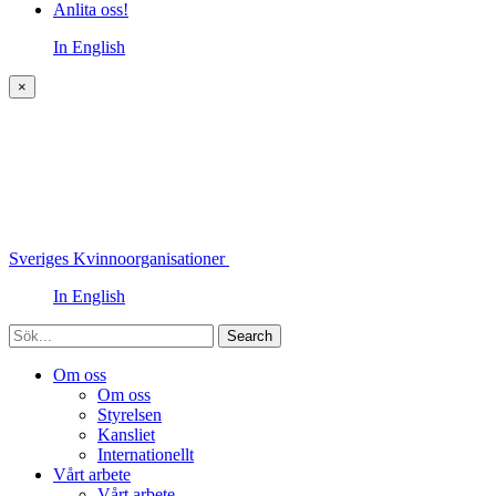
Anlita oss!
In English
×
Sveriges Kvinnoorganisationer
In English
Sök
Om oss
Om oss
Styrelsen
Kansliet
Internationellt
Vårt arbete
Vårt arbete