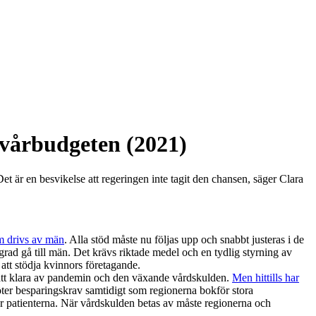
vårbudgeten (2021)
ots att det sedan länge är känt att coronapandemin slagit hårt mot stora
t är en besvikelse att regeringen inte tagit den chansen, säger Clara
som drivs av män
. Alla stöd måste nu följas upp och snabbt justeras i de
rad gå till män. Det krävs riktade medel och en tydlig styrning av
 att stödja kvinnors företagande.
för att klara av pandemin och den växande vårdskulden.
Men hittills har
möter besparingskrav samtidigt som regionerna bokför stora
för patienterna. När vårdskulden betas av måste regionerna och