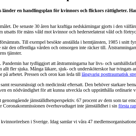
länder en handlingsplan för kvinnors och flickors rättigheter. Han
 målet. De senaste 30 åren har kraftiga nedskärningar gjorts i den välfärd
utsatts för mäns våld mot kvinnor och hedersrelaterat våld och förtryck
försämrats. Till exempel besökte anställda i hemtjänsten, 1985 i snitt 
ete när den offentliga vården och omsorgen inte räcker till. Åtstramning
s tjänster.
 Pandemin har tydliggjort att åtstramningarna har livs- och samhällsfar
 om allt fler sjuka. Många läkare, sjuk- och undersköterskor har tvingats
ör på arbetet. Pressen och oron kan leda till
långvarig posttraumatisk str
mt resursmässigt och medicinskt eftersatt. Den behöver starkare bemanni
r även en nödvändighet för att kunna utveckla och upprätthålla ordinarie
s ett genomgående jämställdhetsperspektiv. 67 procent av dem som tar 
r Coronakommissionen överhuvudtaget inte jämställdhet i sin
första ra
kvinnorörelsen i Sverige. Idag samlar vi våra 47 medlemsorganisatione