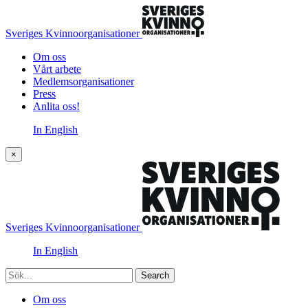
Sveriges Kvinnoorganisationer
Om oss
Vårt arbete
Medlemsorganisationer
Press
Anlita oss!
In English
×
Sveriges Kvinnoorganisationer
In English
Sök
Om oss