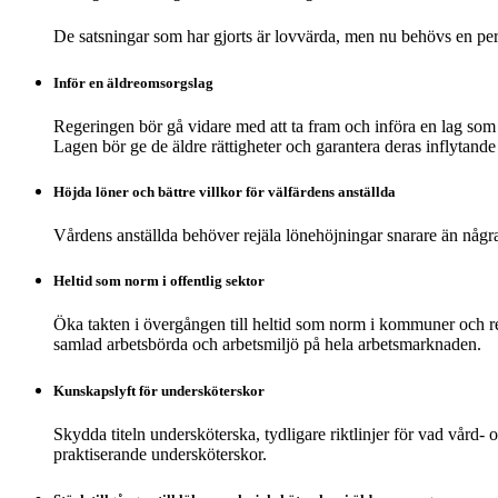
De satsningar som har gjorts är lovvärda, men nu behövs en pe
Inför en äldreomsorgslag
Regeringen bör gå vidare med att ta fram och införa en lag som s
Lagen bör ge de äldre rättigheter och garantera deras inflytande 
Höjda löner och bättre villkor för välfärdens anställda
Vårdens anställda behöver rejäla lönehöjningar snarare än några
Heltid som norm i offentlig sektor
Öka takten i övergången till heltid som norm i kommuner och regi
samlad arbetsbörda och arbetsmiljö på hela arbetsmarknaden.
Kunskapslyft för undersköterskor
Skydda titeln undersköterska, tydligare riktlinjer för vad vård
praktiserande undersköterskor.