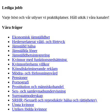
Lediga jobb
Varje höst och vår utlyser vi praktikplatser. Håll utkik i våra kanaler!
Våra frågor
Ekonomisk jämställdhet
Hedersrelaterat våld- och förtryck
Jämställd hälsa
Jämställda löner
Jämställdhetsintegrering
Kvinnor med funktionsnedsättning
Kvinnorörelsens villkor
Könsdiskriminerande reklam
Mödra- och förlossningsvård
Pensioner
Pornografi
Prostitution och människohandel
Sex- och samlevnadsundervisning
Surrogatmoderskap
SRHR (Sexuell och reproduktiv hälsa och rättigheter)
Unga kvinnor
Utrikes födda kvinnor