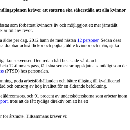
dlingsplanen kräver att staterna ska säkerställa att alla kvinnor
sstat som förbättrat kvinnors liv och möjliggjort ett mer jämställt
 är fullt av revor.
fyra äldre per dag. 2012 hann de med nästan
12 personer
. Sedan dess
arna drabbar också flickor och pojkar, äldre kvinnor och män, sjuka
liga konsekvenser. Den redan hårt belastade vård- och
 arbeta 12-timmars pass, fått sina semestrar uppskjutna samtidigt som de
ess
(PTSD) hos personalen.
ng, goda arbetsförhållanden och bättre tillgång till kvalificerad
 vård och omsorg av hög kvalitet för en åldrande befolkning.
emot äldreomsorg och 91 procent av undersköterskorna som arbetar inom
pport
, trots att de fått tydliga direktiv om att ha ett
r för årsmöte. Tillsammans kräver vi: