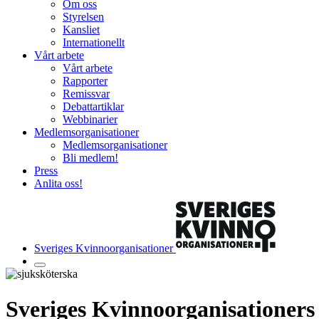
Om oss
Styrelsen
Kansliet
Internationellt
Vårt arbete
Vårt arbete
Rapporter
Remissvar
Debattartiklar
Webbinarier
Medlemsorganisationer
Medlemsorganisationer
Bli medlem!
Press
Anlita oss!
Sveriges Kvinnoorganisationer
Sveriges Kvinnoorganisationers