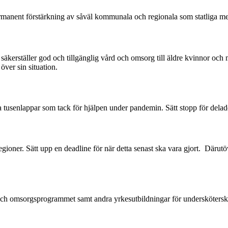
rmanent förstärkning av såväl kommunala och regionala som statliga me
äkerställer god och tillgänglig vård och omsorg till äldre kvinnor och m
över sin situation.
 tusenlappar som tack för hjälpen under pandemin. Sätt stopp för delad
oner. Sätt upp en deadline för när detta senast ska vara gjort. Därutöve
- och omsorgsprogrammet samt andra yrkesutbildningar för underskötersko