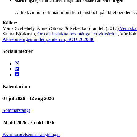
Stärk tillgången till läkare och sjuksköterskor i äldreomsorgen
Äldre kvinnor och män inom hemtjänst och på äldreboenden ska g
Källor:
Marta Szebehely, Anneli Stranz & Rebecka Strandell (2017)
Vem ska 
Sanna Björkman,
Oro att insjukna hos många i covidvården
, Vårdfok
Äldreomsorgen under pandemin, SOU 2020:80
Sociala medier
Kalendarium
01 jul 2026 - 12 aug 2026
Sommarstängt
24 okt 2026 - 25 okt 2026
Kvinnorörelsens strategidagar