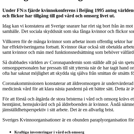
Under FN:s fjärde kvinnokonferens i Beijing 1995 antog världens 
och flickor har tillgång till god vård och omsorg livet ut.
Idag kan vi konstatera att Sverige snarare har rört sig bort från än mot
samhälle. Det sociala skyddsnät som ska fånga kvinnor och flickor som 
Villkoren för de många kvinnor som arbetar inom offentlig sektor har 
har effektiviseringarna fortsatt. Kvinnor ökar också sitt obetalda arb
samt kvinnor och män med funktionsnedsättning som behöver välfärden
Så drabbades världen av Coronapandemin som ställde allt på sin spets.
omsorgspersonalen har pressats till sitt yttersta när de har tagit hand
ofta har saknat möjlighet att skydda sig själva från smittan de utsätts f
Coronakommissionen konstaterar att äldreomsorgen är undervärderad sa
medicinsk vård för att klara nästa pandemi på ett bättre sätt. Detta ä
För att förstå och åtgärda de stora bristerna i vård och omsorg kräv
hemtjänst, hemsjukvård och på äldreboenden är kvinnor. Ändå nämne
jämställdhetsperspektiv i sitt arbete. Det är en allvarlig brist.
Sveriges Kvinnoorganisationer är en obunden paraplyorganisation för 
Kraftiga investeringar i vård och omsorg