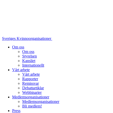
Sveriges Kvinnoorganisationer
Om oss
Om oss
Styrelsen
Kansliet
Internationellt
Vårt arbete
Vårt arbete
Rapporter
Remissvar
Debattartiklar
Webbinarier
Medlemsorganisationer
Medlemsorganisationer
Bli medlem!
Press