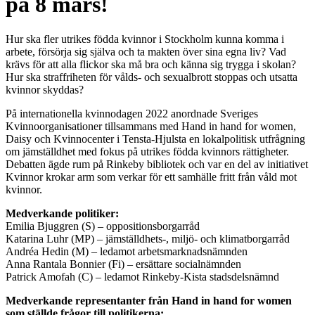
på 8 mars!
Hur ska fler utrikes födda kvinnor i Stockholm kunna komma i
arbete, försörja sig själva och ta makten över sina egna liv? Vad
krävs för att alla flickor ska må bra och känna sig trygga i skolan?
Hur ska straffriheten för vålds- och sexualbrott stoppas och utsatta
kvinnor skyddas?
På internationella kvinnodagen 2022 anordnade Sveriges
Kvinnoorganisationer tillsammans med Hand in hand for women,
Daisy och Kvinnocenter i Tensta-Hjulsta en lokalpolitisk utfrågning
om jämställdhet med fokus på utrikes födda kvinnors rättigheter.
Debatten ägde rum på Rinkeby bibliotek och var en del av initiativet
Kvinnor krokar arm som verkar för ett samhälle fritt från våld mot
kvinnor.
Medverkande politiker:
Emilia Bjuggren (S) – oppositionsborgarråd
Katarina Luhr (MP) – jämställdhets-, miljö- och klimatborgarråd
Andréa Hedin (M) – ledamot arbetsmarknadsnämnden
Anna Rantala Bonnier (Fi) – ersättare socialnämnden
Patrick Amofah (C) – ledamot Rinkeby-Kista stadsdelsnämnd
Medverkande representanter från Hand in hand for women
som ställde frågor till politikerna: