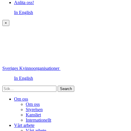
Anlita oss!
In English
×
Sveriges Kvinnoorganisationer
In English
Sök
Om oss
Om oss
Styrelsen
Kansliet
Internationellt
Vårt arbete
Vårt arbete