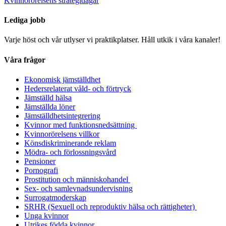
Kvinnorörelsens strategidagar
Lediga jobb
Varje höst och vår utlyser vi praktikplatser. Håll utkik i våra kanaler!
Våra frågor
Ekonomisk jämställdhet
Hedersrelaterat våld- och förtryck
Jämställd hälsa
Jämställda löner
Jämställdhetsintegrering
Kvinnor med funktionsnedsättning
Kvinnorörelsens villkor
Könsdiskriminerande reklam
Mödra- och förlossningsvård
Pensioner
Pornografi
Prostitution och människohandel
Sex- och samlevnadsundervisning
Surrogatmoderskap
SRHR (Sexuell och reproduktiv hälsa och rättigheter)
Unga kvinnor
Utrikes födda kvinnor