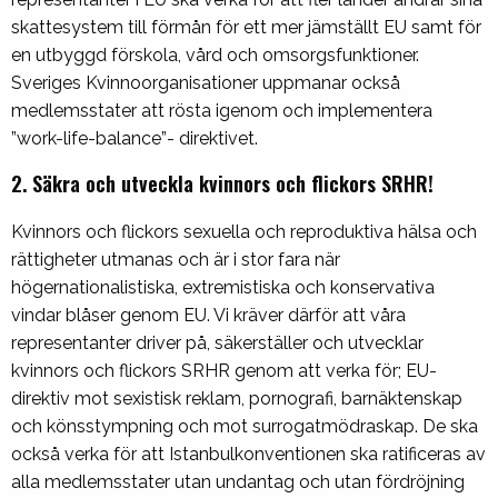
skattesystem till förmån för ett mer jämställt EU samt för
en utbyggd förskola, vård och omsorgsfunktioner.
Sveriges Kvinnoorganisationer uppmanar också
medlemsstater att rösta igenom och implementera
”work-life-balance”- direktivet.
2. Säkra och utveckla kvinnors och flickors SRHR!
Kvinnors och flickors sexuella och reproduktiva hälsa och
rättigheter utmanas och är i stor fara när
högernationalistiska, extremistiska och konservativa
vindar blåser genom EU. Vi kräver därför att våra
representanter driver på, säkerställer och utvecklar
kvinnors och flickors SRHR genom att verka för; EU-
direktiv mot sexistisk reklam, pornografi, barnäktenskap
och könsstympning och mot surrogatmödraskap. De ska
också verka för att Istanbulkonventionen ska ratificeras av
alla medlemsstater utan undantag och utan fördröjning