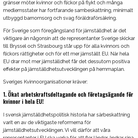
gränser möter kvinnor och flickor på flykt och många
medlemsstater har fortfarande sambeskattning, minimalt
utbyggd barnomsorg och svag föräldraförsäkring.
För Sverige som föregångsland för jämställdhet är det
viktigare än någonsin att de representanter Sverige skickar
till Bryssel och Strasbourg står upp för alla kvinnors och
flickors rättigheter och för ett mer jämställt EU. När hela
EU drar mot mer jämställdhet får det dessutom positiva
effekter på jämställdhetsutvecklingen på hemmaplan.
Sveriges Kvinnoorganisationer kräver:
1. Ökat arbetskraftsdeltagande och företagsägande för
kvinnor i hela EU!
I svensk jämställdhetspolitisk historia har särbeskattning
varit en av de viktigaste reformerna för
jämställdhetsutvecklingen. Vi vill därför att våra
representanter i EU ska verka för att fler länder ändrar sina