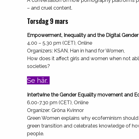
A conversation on how pornography platforms pro
– and cruel content.
Torsdag 9 mars
Empowerment, Inequality and the Digital Gende
4.00 – 5.30 pm (CET), Online
Organizers: KSAN, Han in hand for Women,
How does it affect girls and women when not able 
societies?
Se här.
Intertwine the Gender Equality movement and 
6.00-7.30 pm (CET), Online
Organizer: Gröna Kvinnor
Green Women explains why ecofeminism should be
green transition and celebrates knowledge of how
people.