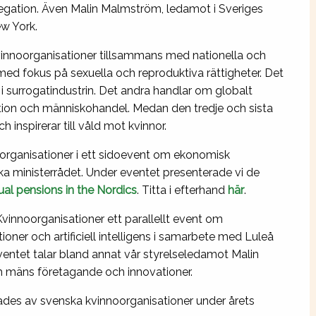
 delegation. Även Malin Malmström, ledamot i Sveriges
ew York.
vinnoorganisationer tillsammans med nationella och
med fokus på sexuella och reproduktiva rättigheter. Det
 surrogatindustrin. Det andra handlar om globalt
ution och människohandel. Medan den tredje och sista
 inspirerar till våld mot kvinnor.
rganisationer i ett sidoevent om ekonomisk
ka ministerrådet. Under eventet presenterade vi de
al pensions in the Nordics
. Titta i efterhand
här
.
vinnoorganisationer ett parallellt event om
ioner och artificiell intelligens i samarbete med Luleå
ventet talar bland annat vår styrelseledamot Malin
h mäns företagande och innovationer.
ades av svenska kvinnoorganisationer under årets