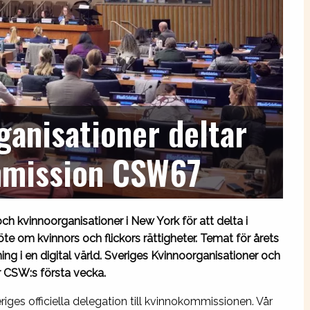
ganisationer deltar
mmission CSW67
h kvinnoorganisationer i New York för att delta i
te om kvinnors och flickors rättigheter. Temat för årets
ing i en digital värld. Sveriges Kvinnoorganisationer och
r CSW:s första vecka.
riges officiella delegation till kvinnokommissionen. Vår