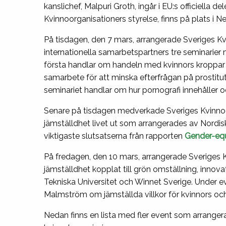
kanslichef, Malpuri Groth, ingår i EU:s officiella
Kvinnoorganisationers styrelse, finns på plats i N
På tisdagen, den 7 mars, arrangerade Sveriges K
internationella samarbetspartners tre seminarier 
första handlar om handeln med kvinnors kroppar i
samarbete för att minska efterfrågan på prostit
seminariet handlar om hur pornografi innehåller och
Senare på tisdagen medverkade Sveriges Kvinnoo
jämställdhet livet ut som arrangerades av Nordis
viktigaste slutsatserna från rapporten
Gender-equ
På fredagen, den 10 mars, arrangerade Sveriges K
jämställdhet kopplat till grön omställning, innovat
Tekniska Universitet och Winnet Sverige. Under e
Malmström om jämställda villkor för kvinnors oc
Nedan finns en lista med fler event som arranger