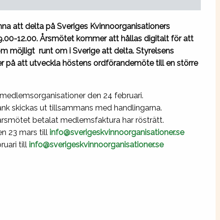
na att delta på Sveriges Kvinnoorganisationers
00-12.00. Årsmötet kommer att hållas digitalt för att
m möjligt runt om i Sverige att delta. Styrelsens
er på att utveckla höstens ordförandemöte till en större
 medlemsorganisationer den 24 februari.
nk skickas ut tillsammans med handlingarna.
smötet betalat medlemsfaktura har rösträtt.
n 23 mars till
info@
sverigeskvinnoorganisationer.
se
uari till
info@
sverigeskvinnoorganisationer.
se