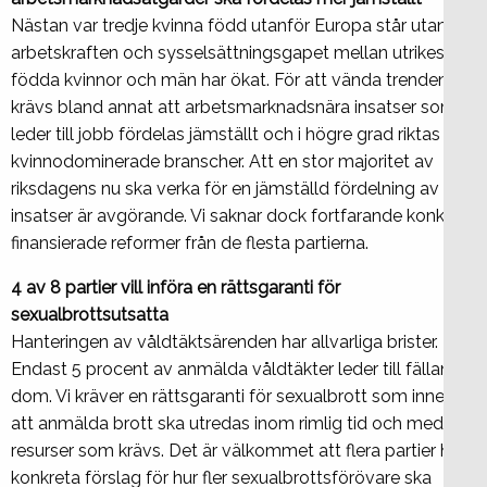
Nästan var tredje kvinna född utanför Europa står utanför
arbetskraften och sysselsättningsgapet mellan utrikes
födda kvinnor och män har ökat. För att vända trenden
krävs bland annat att arbetsmarknadsnära insatser som
leder till jobb fördelas jämställt och i högre grad riktas till
kvinnodominerade branscher. Att en stor majoritet av
riksdagens nu ska verka för en jämställd fördelning av
insatser är avgörande. Vi saknar dock fortfarande konkreta
finansierade reformer från de flesta partierna.
4 av 8 partier vill införa en rättsgaranti för
sexualbrottsutsatta
Hanteringen av våldtäktsärenden har allvarliga brister.
Endast 5 procent av anmälda våldtäkter leder till fällande
dom. Vi kräver en rättsgaranti för sexualbrott som innebär
att anmälda brott ska utredas inom rimlig tid och med de
resurser som krävs. Det är välkommet att flera partier har
konkreta förslag för hur fler sexualbrottsförövare ska