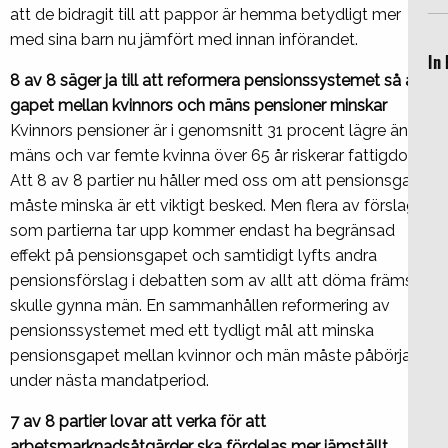
att de bidragit till att pappor är hemma betydligt mer
med sina barn nu jämfört med innan införandet.
In 
8 av 8 säger ja till att reformera pensionssystemet så att
gapet mellan kvinnors och mäns pensioner minskar
Kvinnors pensioner är i genomsnitt 31 procent lägre än
mäns och var femte kvinna över 65 år riskerar fattigdom.
Att 8 av 8 partier nu håller med oss om att pensionsgapet
måste minska är ett viktigt besked. Men flera av förslagen
som partierna tar upp kommer endast ha begränsad
effekt på pensionsgapet och samtidigt lyfts andra
pensionsförslag i debatten som av allt att döma främst
skulle gynna män. En sammanhållen reformering av
pensionssystemet med ett tydligt mål att minska
pensionsgapet mellan kvinnor och män måste påbörjas
under nästa mandatperiod.
7 av 8 partier lovar att verka för
att
arbetsmarknadsåtgärder ska fördelas mer jämställt