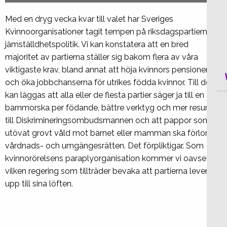
Med en dryg vecka kvar till valet har Sveriges
Kvinnoorganisationer tagit tempen på riksdagspartiernas
jämställdhetspolitik. Vi kan konstatera att en bred
majoritet av partierna ställer sig bakom flera av våra
viktigaste
krav, bland annat att höja kvinnors pensioner
och öka jobbchanserna för utrikes födda kvinnor. Till det
kan läggas att alla eller de flesta partier säger ja till en
barnmorska per födande, bättre verktyg och mer resurser
till Diskrimineringsombudsmannen och att pappor som
utövat grovt våld mot barnet eller mamman ska förlora
vårdnads- och umgängesrätten. Det förpliktigar. Som
kvinnorörelsens paraplyorganisation kommer vi oavsett
vilken regering som tillträder bevaka att partierna lever
upp till sina löften.