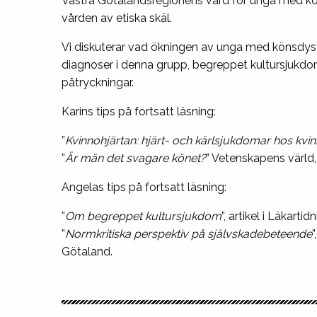
Västra Götalandsregionens vård för unga med kön
vården av etiska skäl.
Vi diskuterar vad ökningen av unga med könsdysfo
diagnoser i denna grupp, begreppet kultursjukdom, 
påtryckningar.
Karins tips på fortsatt läsning:
”
Kvinnohjärtan: hjärt- och kärlsjukdomar hos kvi
”
Är män det svagare könet?
” Vetenskapens värld,
Angelas tips på fortsatt läsning:
”
Om begreppet kultursjukdom
”, artikel i Läkart
”
Normkritiska perspektiv på självskadebeteende
Götaland.