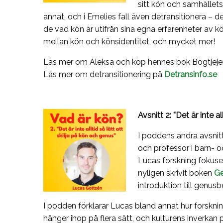
sitt kön och samhällets k
annat, och i Emelies fall även detransitionera – det
de vad kön är utifrån sina egna erfarenheter av k
mellan kön och könsidentitet, och mycket mer!
Läs mer om Aleksa och köp hennes bok Bögtjej
Läs mer om detransitionering på
Detransinfo.se
Avsnitt 2: ”Det är inte a
I poddens andra avsnit
och professor i barn- 
Lucas forskning fokuse
nyligen skrivit boken
G
introduktion till genus
I podden förklarar Lucas bland annat hur forskn
hänger ihop på flera sätt, och kulturens inverkan 