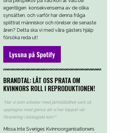
sina perspektiv på vad kön är. Vad blir
egentligen konsekvenserna av de olika
synsätten, och varför har denna fråga
splittrat människor och rörelser de senaste
åren? Detta ska vi med våra gästers hjälp
försöka reda ut!
Lyssna på Spotify
BRANDTAL: LÅT OSS PRATA OM
KVINNORS ROLL I REPRODUKTIONEN!
”Har vi som arbetar med jämställdhet varit så
upptagna med genus att vi har tappat vår
förankring i biologiskt kön?”
Missa inte Sveriges Kvinnoorganisationers