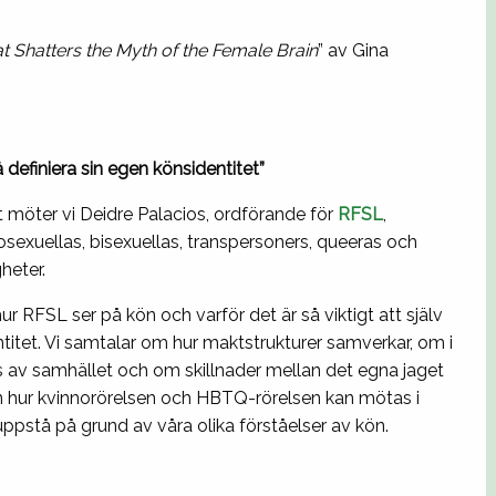
 Shatters the Myth of the Female Brain
” av Gina
å definiera sin egen könsidentitet”
t möter vi Deidre Palacios, ordförande för
RFSL
,
sexuellas, bisexuellas, transpersoners, queeras och
heter.
ur RFSL ser på kön och varför det är så viktigt att själv
entitet. Vi samtalar om hur maktstrukturer samverkar, om i
s av samhället och om skillnader mellan det egna jaget
en hur kvinnorörelsen och HBTQ-rörelsen kan mötas i
ppstå på grund av våra olika förståelser av kön.