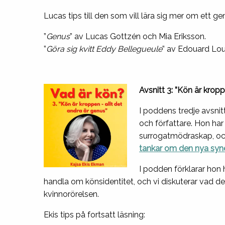
Lucas tips till den som vill lära sig mer om ett g
”
Genus
” av Lucas Gottzén och Mia Eriksson.
”
Göra sig kvitt Eddy Bellegueule
” av Edouard Lou
Avsnitt 3: ”Kön är kropp
I poddens tredje avsnit
och författare. Hon har
surrogatmödraskap, och 
tankar om den nya syn
I podden förklarar hon h
handla om könsidentitet, och vi diskuterar vad de
kvinnorörelsen.
Ekis tips på fortsatt läsning: