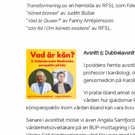
Transformering.se
, en hemsida av RFSL som fokus
”
Könet brinner
” av Judith Butler.
”
Vad är Queer?
” av Fanny Ambjörnsson.
”
100 fel i Om könets existens
” av RFSL.
Avsnitt 5: Dubbelavsni
I poddens femte avsnit
professor i kardiologi,
genusmedicin på Karolin
Vi pratar bland annat o
vården, hur sjukdomar k
könsperspektiv inom vården ibland kan vara livsvik
Senare i avsnittet möter vi även Angela Sämfjor
vårdenhetsöverläkare på en BUP-mottagning i Gö