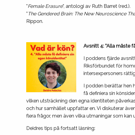
”
Female Erasure
”, antologi av Ruth Barret (red.).
”
The Gendered Brain: The New Neuroscience That
Rippon.
Avsnitt 4: ”Alla måste f
I poddens fjärde avsnit
Riksförbundet för homo
intersexpersoners rättig
I podden berättar hen h
få definiera sin könsid
vilken utsträckning den egna identiteten påverka
och hur samhället uppfattar en. Vi diskuterar äv
flera frågor, men även vilka utmaningar som kan u
Deidres tips på fortsatt läsning: