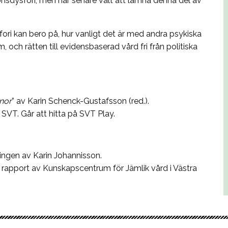
sdysfori, men har senare valt att lämna denna del av
ri kan bero på, hur vanligt det är med andra psykiska
och rätten till evidensbaserad vård fri från politiska
nnor
” av Karin Schenck-Gustafsson (red.).
 SVT. Går att hitta på SVT Play.
idningen av Karin Johannisson.
”, rapport av Kunskapscentrum för Jämlik vård i Västra