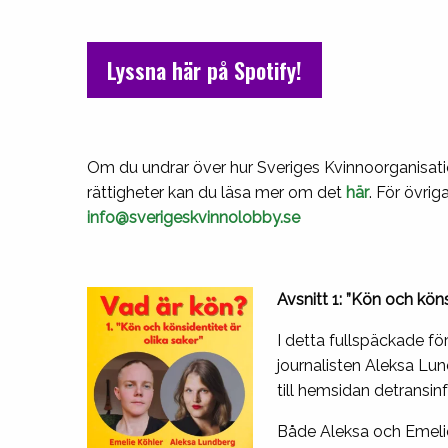
Lyssna här på Spotify!
Om du undrar över hur Sveriges Kvinnoorganisati
rättigheter kan du läsa mer om det
här
. För övri
info@sverigeskvinnolobby.se
Avsnitt 1: ”Kön och köns
I detta fullspäckade fö
journalisten Aleksa Lu
till hemsidan detransinf
Både Aleksa och Emelie