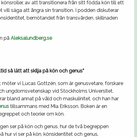
önsroller, av att transitionera från sitt födda kön till ett
 vill säga att ångra sin transition. I podden diskuterar
önsidentitet, bemötandet från transvården, skillnaden
en på
Aleksalundberg.se
lltid så lätt att skilja på kön och genus”
t möter vi Lucas Gottzén, som är genusvetare, forskare
och ungdomsvetenskap vid Stockholms Universitet.
rar bland annat på våld och maskulinitet, och han har
enus
tillsammans med Mia Eriksson. Boken är en
begreppet och teorier om kön.
ingen ser på kön och genus, hur de två begreppen
på hur vi ser på kön, könsidentitet och genus.