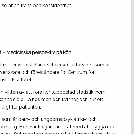
erar på trans och könsidentitet.
tt – Medicinska perspektiv på kön
t möter vi först Karin Schenck-Gustafsson, som är
 överläkare och föreståndare för Centrum för
ska Institutet.
m vikten av att föra könsuppdelad statistik inom
an te sig olika hos män och kvinnor, och hur ett
tigt för patienten.
d, som är barn- och ungdomspsykiatriker och
teborg. Hon har tidigare arbetat med att bygga upp