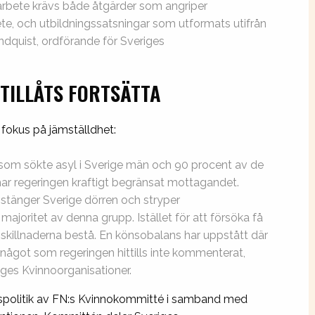
arbete krävs både åtgärder som angriper
te, och utbildningssatsningar som utformats utifrån
ndquist, ordförande för Sveriges
TILLÅTS FORTSÄTTA
 fokus på jämställdhet:
 som sökte asyl i Sverige män och 90 procent av de
 regeringen kraftigt begränsat mottagandet.
äg stänger Sverige dörren och stryper
majoritet av denna grupp. Istället för att försöka få
 skillnaderna bestå. En könsobalans har uppstått där
r, något som regeringen hittills inte kommenterat,
iges Kvinnoorganisationer.
nspolitik av FN:s Kvinnokommitté i samband med