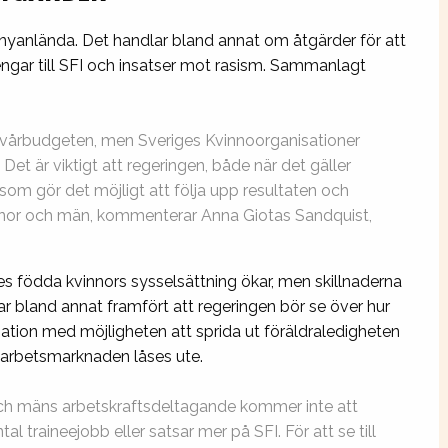
nyanlända. Det handlar bland annat om åtgärder för att
engar till SFI och insatser mot rasism. Sammanlagt
 i vårbudgeten, men Sveriges Kvinnoorganisationer
 Det är viktigt att regeringen, både när det gäller
 som gör det möjligt att följa upp resultaten och
kvinnor och män, kommenterar Anna Giotas Sandquist,
kes födda kvinnors sysselsättning ökar, men skillnaderna
har bland annat framfört att regeringen bör se över hur
nation med möjligheten att sprida ut föräldraledigheten
n arbetsmarknaden låses ute.
 och mäns arbetskraftsdeltagande kommer inte att
tal traineejobb eller satsar mer på SFI. För att se till