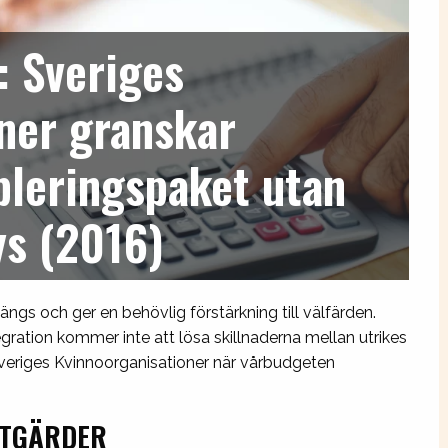
 Sveriges
ner granskar
bleringspaket utan
ys (2016)
ängs och ger en behövlig förstärkning till välfärden.
gration kommer inte att lösa skillnaderna mellan utrikes
eriges Kvinnoorganisationer när vårbudgeten
ÅTGÄRDER