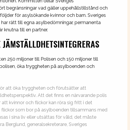
ventionen. Kommittén delar Sveriges
ört begränsningar vad gäller uppehållstillstånd och
a följder för asylsökande kvinnor och barn. Sveriges
r har rätt till egna asylbedömningar, permanenta
knutna till en partner.
 JÄMSTÄLLDHETSINTEGRERAS
 250 miljoner till Polisen och 150 miljoner till
närpolisen, öka tryggheten på asylboenden och
ör att öka tryggheten och förutsätter att
ldhetsperspektiv. Att det finns en närvarande polis
 kvinnor och flickor kan röra sig fritt i det
ch flickor som bor på asylboenden tillsammans med
as i sina liv eller utsättas för våld, det måste
ara Berglund, generalsekreterare, Sveriges