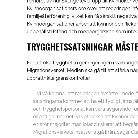
förhöret av hur Sverige lever upp till Kvinnokon
Kvinnoorganisationers oro över att regeringen inf
familjeåterförening, vilket kan få särskilt negativ
Kvinnoorganisationer anser att kvinnor och flicko
uppehållstillstånd och medborgarskap som inte är 
TRYGGHETSSATSNINGAR MÅSTE
För att öka tryggheten ger regeringen i vårbudgeten
Migrationsverket. Medlen ska gå till att stärka 
upprätthålla gränskontroller.
– Vi välkomnar att regeringen avsätter medel f
satsningarna kommer att ha ett tydligt jämstäl
och trygghetspersonal kan vara avgörande för att
offentliga rummet. Vi vet också att kvinnor o
en stor majoritet män ibland riskerar att begräns
Migrationsverkets insatser utgå ifrån, säger Cl