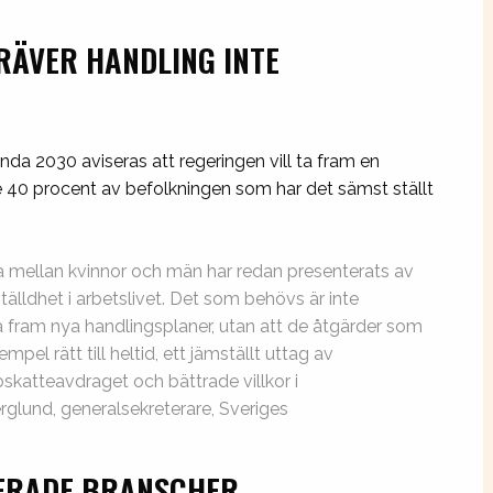
RÄVER HANDLING INTE
da 2030 aviseras att regeringen vill ta fram en
 de 40 procent av befolkningen som har det sämst ställt
na mellan kvinnor och män har redan presenterats av
älldhet i arbetslivet. Det som behövs är inte
 ta fram nya handlingsplaner, utan att de åtgärder som
pel rätt till heltid, ett jämställt uttag av
bskatteavdraget och bättrade villkor i
rglund, generalsekreterare, Sveriges
ERADE BRANSCHER