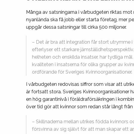
Många av satsningarna i vårbudgeten riktas mot 
nyanlända ska få jobb eller starta företag, mer p
uppgår dessa satsningar till cirka 500 miljoner.
– Det är bra att integration får stort utrymme
efterlyser ett starkare jämställdhetsperspektiv.
helheten och enskilda insatser, har tydliga mål
kvaliteten i insatserna för olika grupper av 
ordförande för Sveriges Kvinnoorganisationer.
I vårbudgeten redovisas siffror som visar att utri
är fortsatt stora. Sveriges Kvinnoorganisationer 
en hög garantinivå i föräldraförsäkringen i kombi
över tid gör att kvinnor som redan står långt frå
– Skillnaderna mellan utrikes födda kvinnors
försvinna av sig självt för att man skapar ett an