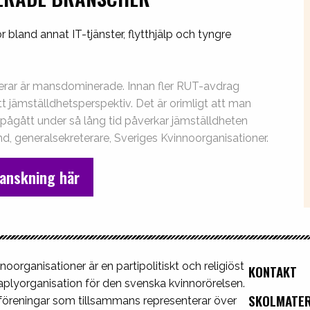
bland annat IT-tjänster, flytthjälp och tyngre
erar är mansdominerade. Innan fler RUT-avdrag
 jämställdhetsperspektiv. Det är orimligt att man
m pågått under så lång tid påverkar jämställdheten
d, generalsekreterare, Sveriges Kvinnoorganisationer.
anskning här
noorganisationer är en partipolitiskt och religiöst
KONTAKT
plyorganisation för den svenska kvinnorörelsen.
SKOLMATER
 föreningar som tillsammans representerar över