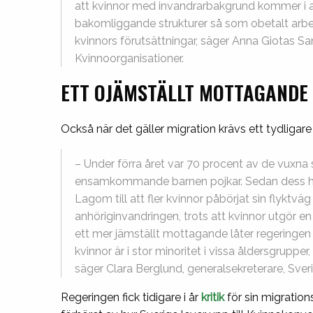
att kvinnor med invandrarbakgrund kommer i 
bakomliggande strukturer så som obetalt arbe
kvinnors förutsättningar, säger Anna Giotas Sa
Kvinnoorganisationer.
ETT OJÄMSTÄLLT MOTTAGANDE 
Också när det gäller migration krävs ett tydligare
– Under förra året var 70 procent av de vuxna
ensamkommande barnen pojkar. Sedan dess har
Lagom till att fler kvinnor påbörjat sin flyktv
anhöriginvandringen, trots att kvinnor utgör en 
ett mer jämställt mottagande låter regeringen
kvinnor är i stor minoritet i vissa åldersgruppe
säger Clara Berglund, generalsekreterare, Sver
Regeringen fick tidigare i år
kritik
för sin migratio