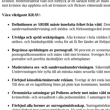
kvinnor. Hedersrelaterat våld och förtryck är en särskilt form av mäns
mot kvinnor ska upphöra och att kvinnors och flickors vittnesmål inom
Våra viktigaste KRAV:
Definitionen av SRHR måste innefatta frihet från våld
. Den
samlevnadsundervisning och mödra- och förlossningsvård även inne
Utvidga och sprid sexköpslagen
. Alla kvinnor i hela världen
utrikes- och biståndspolitik verka för att få fler länder att förbj
Begränsa spridningen av pornografi
. 90 procent av scenerna
pornografikonsumtion och mäns våld mot kvinnor. Sveriges Kvin
porrsidor och porrfria skolmiljöer och arbetsplatser.
Modernisera sex- och samlevnadsundervisningen
. Säkerstäl
Undervisningen bör syfta till att minska mäns sexuella våld mot
Förbjud könsdiskriminerade reklam
. Sverige är det enda la
Till dess att en lagstiftning finns på plats kan kommuner, landst
Öronmärka satsningar på Polisens arbete mot mäns våld m
kvinnofrids- och sexualbrott i alla polisområden. I satsningen b
Förbjud alla former av surrogatmödraskap
. Surrogatmödras
aktivt förbud mot surrogatmödraskap. Vi verkar även för ett glo