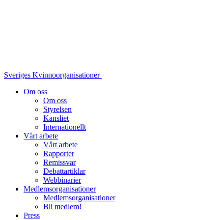
Sveriges Kvinnoorganisationer
Om oss
Om oss
Styrelsen
Kansliet
Internationellt
Vårt arbete
Vårt arbete
Rapporter
Remissvar
Debattartiklar
Webbinarier
Medlemsorganisationer
Medlemsorganisationer
Bli medlem!
Press