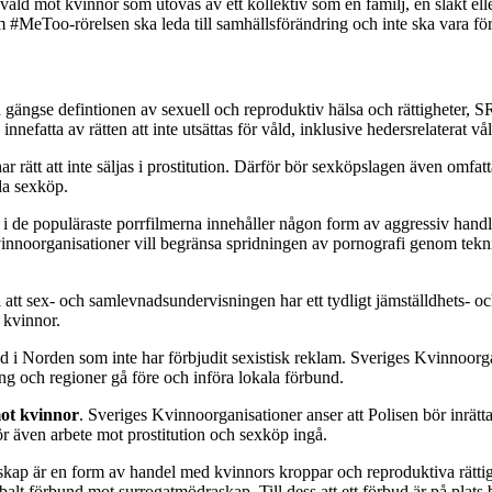
 våld mot kvinnor som utövas av ett kollektiv som en familj, en släkt e
 #MeToo-rörelsen ska leda till samhällsförändring och inte ska vara fö
 gängse defintionen av sexuell och reproduktiv hälsa och rättigheter, SR
fatta av rätten att inte utsättas för våld, inklusive hedersrelaterat vå
 har rätt att inte säljas i prostitution. Därför bör sexköpslagen även o
uda sexköp.
 i de populäraste porrfilmerna innehåller någon form av aggressiv handl
noorganisationer vill begränsa spridningen av pornografi genom teknis
l att sex- och samlevnadsundervisningen har ett tydligt jämställdhets- oc
 kvinnor.
nd i Norden som inte har förbjudit sexistisk reklam. Sveriges Kvinnoor
ing och regioner gå före och införa lokala förbund.
ot kvinnor
. Sveriges Kvinnoorganisationer anser att Polisen bör inrätt
ör även arbete mot prostitution och sexköp ingå.
kap är en form av handel med kvinnors kroppar och reproduktiva rättighe
balt förbund mot surrogatmödraskap. Till dess att ett förbud är på plat