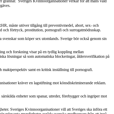
ller grannar. Sveriges Kvinnoorganisationer verkar för att mäns våld
rgäves.
HR, måste utöver tillgång till preventivmedel, abort, sex- och
ld och förtryck, prostitution, pornografi och surrogatmödraskap.
mfatta svenskar som köper sex utomlands. Sverige bör också genom sin
ing och forskning visar på en tydlig koppling mellan
ka lösningar så som automatiska blockeringar, åldersverifikation på
h maktperspektiv samt en kritisk inställning till pornografi.
ganisationer kräver en lagstiftning mot könsdiskriminerande reklam.
a särskilda enheter som spanar, utreder, förebygger och ingriper mot
ter. Sveriges Kvinnoorganisationer vill att Sveriges ska införa ett
s bör relevanta myndigheter avråda svenska medborgare från att ingå