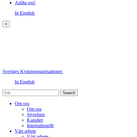
Anlita oss!
In English
×
Sveriges Kvinnoorganisationer
In English
Sök
Om oss
Om oss
Styrelsen
Kansliet
Internationellt
Vårt arbete
Vårt arbete