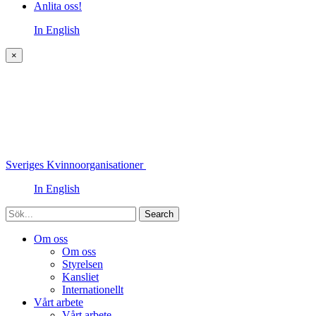
Anlita oss!
In English
×
Sveriges Kvinnoorganisationer
In English
Sök
Om oss
Om oss
Styrelsen
Kansliet
Internationellt
Vårt arbete
Vårt arbete