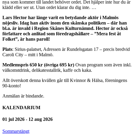
nya som kommer till landet behöver ordet. Det hjälper inte hur du är
klädd eller ser ut. Utan ordet klarar du dig inte. …
Lars Hector har länge varit en betydande aktör i Malmös
nöjesliv. Idag han aktiv inom den skånska politiken – där han
bl.a. är invald i Region Skånes Kulturnämnd. Hector är också
författare och anlitad som föredragshållare – ”Mera fest åt
Folket”, är hans paroll!
Plats
: Sirius-palatset, Adressen är Rundelsgatan 17 – precis bredvid
Caroli City – mitt i Malmö.
Medlemspris 650 kr (övriga 695 kr)
Ovan program som även inkl.
välkomstdrink, delikatesstallrik, kaffe och kaka.
Allt överskott denna kvällen går till Kvinnor & Hälsa, föreningens
90-konto!
Anmälan är bindande.
KALENDARIUM
01 jul 2026 - 12 aug 2026
Sommarstängt