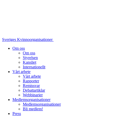
Sveriges Kvinnoorganisationer
Om oss
Om oss
Styrelsen
Kansliet
Internationellt
Vårt arbete
Vårt arbete
Rapporter
Remissvar
Debattartiklar
Webbinarier
Medlemsorganisationer
Medlemsorganisationer
Bli medlem!
Press