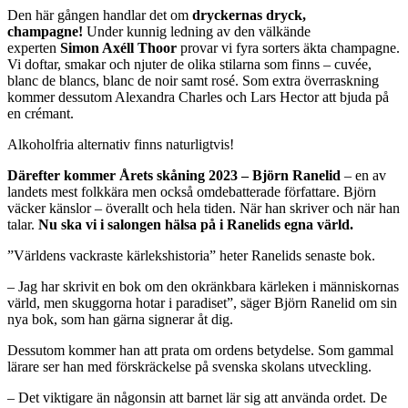
Den här gången handlar det om
dryckernas dryck,
champagne!
Under kunnig ledning av den välkände
experten
Simon Axéll Thoor
provar vi fyra sorters äkta champagne.
Vi doftar, smakar och njuter de olika stilarna som finns – cuvée,
blanc de blancs, blanc de noir samt rosé. Som extra överraskning
kommer dessutom Alexandra Charles och Lars Hector att bjuda på
en crémant.
Alkoholfria alternativ finns naturligtvis!
Därefter kommer Årets skåning 2023 – Björn Ranelid
– en av
landets mest folkkära men också omdebatterade författare. Björn
väcker känslor – överallt och hela tiden. När han skriver och när han
talar.
Nu ska vi i salongen hälsa på i Ranelids egna värld.
”Världens vackraste kärlekshistoria” heter Ranelids senaste bok.
– Jag har skrivit en bok om den okränkbara kärleken i människornas
värld, men skuggorna hotar i paradiset”, säger Björn Ranelid om sin
nya bok, som han gärna signerar åt dig.
Dessutom kommer han att prata om ordens betydelse. Som gammal
lärare ser han med förskräckelse på svenska skolans utveckling.
– Det viktigare än någonsin att barnet lär sig att använda ordet. De