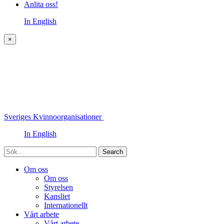
Anlita oss!
In English
×
Sveriges Kvinnoorganisationer
In English
Sök
Om oss
Om oss
Styrelsen
Kansliet
Internationellt
Vårt arbete
Vårt arbete