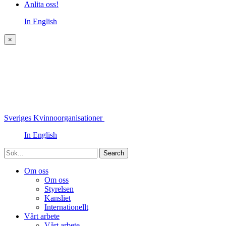
Anlita oss!
In English
×
Sveriges Kvinnoorganisationer
In English
Sök
Om oss
Om oss
Styrelsen
Kansliet
Internationellt
Vårt arbete
Vårt arbete