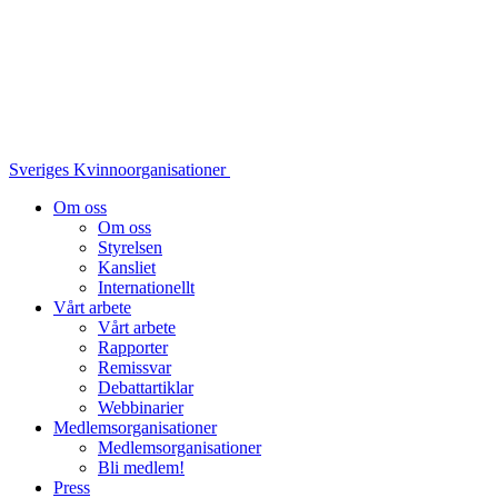
Sveriges Kvinnoorganisationer
Om oss
Om oss
Styrelsen
Kansliet
Internationellt
Vårt arbete
Vårt arbete
Rapporter
Remissvar
Debattartiklar
Webbinarier
Medlemsorganisationer
Medlemsorganisationer
Bli medlem!
Press