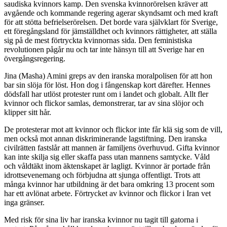
saudiska kvinnors kamp. Den svenska kvinnorörelsen kräver att
avgående och kommande regering agerar skyndsamt och med kraft
för att stötta befrielserörelsen. Det borde vara självklart för Sverige,
ett föregångsland för jämställdhet och kvinnors rättigheter, att ställa
sig på de mest förtryckta kvinnornas sida. Den feministiska
revolutionen pågår nu och tar inte hänsyn till att Sverige har en
övergångsregering.
Jina (Masha) Amini greps av den iranska moralpolisen för att hon
bar sin slöja för löst. Hon dog i fångenskap kort därefter. Hennes
dödsfall har utlöst protester runt om i landet och globalt. Allt fler
kvinnor och flickor samlas, demonstrerar, tar av sina slöjor och
klipper sitt hår.
De protesterar mot att kvinnor och flickor inte får klä sig som de vill,
men också mot annan diskriminerande lagstiftning. Den iranska
civilrätten fastslår att mannen är familjens överhuvud. Gifta kvinnor
kan inte skilja sig eller skaffa pass utan mannens samtycke. Våld
och våldtäkt inom äktenskapet är lagligt. Kvinnor är portade från
idrottsevenemang och förbjudna att sjunga offentligt. Trots att
många kvinnor har utbildning är det bara omkring 13 procent som
har ett avlönat arbete. Förtrycket av kvinnor och flickor i Iran vet
inga gränser.
Med risk för sina liv har iranska kvinnor nu tagit till gatorna i