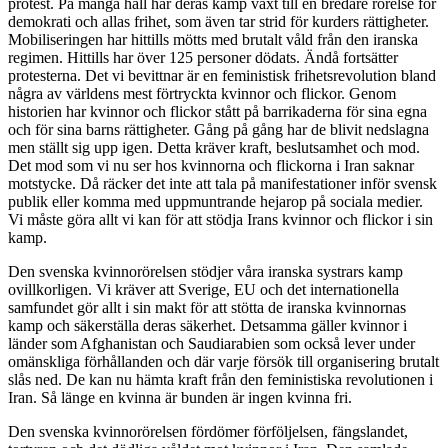
protest. På många håll har deras kamp växt till en bredare rörelse för
demokrati och allas frihet, som även tar strid för kurders rättigheter.
Mobiliseringen har hittills mötts med brutalt våld från den iranska
regimen. Hittills har över 125 personer dödats. Ändå fortsätter
protesterna. Det vi bevittnar är en feministisk frihetsrevolution bland
några av världens mest förtryckta kvinnor och flickor. Genom
historien har kvinnor och flickor stått på barrikaderna för sina egna
och för sina barns rättigheter. Gång på gång har de blivit nedslagna
men ställt sig upp igen. Detta kräver kraft, beslutsamhet och mod.
Det mod som vi nu ser hos kvinnorna och flickorna i Iran saknar
motstycke. Då räcker det inte att tala på manifestationer inför svensk
publik eller komma med uppmuntrande hejarop på sociala medier.
Vi måste göra allt vi kan för att stödja Irans kvinnor och flickor i sin
kamp.
Den svenska kvinnorörelsen stödjer våra iranska systrars kamp
ovillkorligen. Vi kräver att Sverige, EU och det internationella
samfundet gör allt i sin makt för att stötta de iranska kvinnornas
kamp och säkerställa deras säkerhet. Detsamma gäller kvinnor i
länder som Afghanistan och Saudiarabien som också lever under
omänskliga förhållanden och där varje försök till organisering brutalt
slås ned. De kan nu hämta kraft från den feministiska revolutionen i
Iran. Så länge en kvinna är bunden är ingen kvinna fri.
Den svenska kvinnorörelsen fördömer förföljelsen, fängslandet,