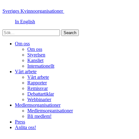
Sveriges Kvinnoorganisationer
In English
Sök
Om oss
Om oss
Styrelsen
Kansliet
Internationellt
Vårt arbete
Vårt arbete
Rapporter
Remissvar
Debattartiklar
Webbinarier
Medlemsorganisationer
Medlemsorganisationer
Bli medlem!
Press
Anlita oss!