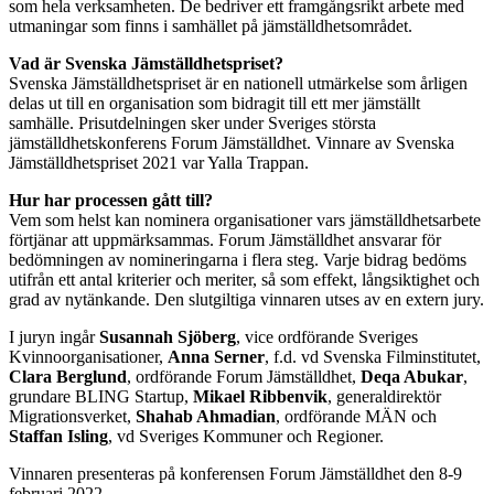
som hela verksamheten. De bedriver ett framgångsrikt arbete med
utmaningar som finns i samhället på jämställdhetsområdet.
Vad är Svenska Jämställdhetspriset?
Svenska Jämställdhetspriset är en nationell utmärkelse som årligen
delas ut till en organisation som bidragit till ett mer jämställt
samhälle. Prisutdelningen sker under Sveriges största
jämställdhetskonferens Forum Jämställdhet. Vinnare av Svenska
Jämställdhetspriset 2021 var Yalla Trappan.
Hur har processen gått till?
Vem som helst kan nominera organisationer vars jämställdhetsarbete
förtjänar att uppmärksammas. Forum Jämställdhet ansvarar för
bedömningen av nomineringarna i flera steg. Varje bidrag bedöms
utifrån ett antal kriterier och meriter, så som effekt, långsiktighet och
grad av nytänkande. Den slutgiltiga vinnaren utses av en extern jury.
I juryn ingår
Susannah Sjöberg
, vice ordförande Sveriges
Kvinnoorganisationer,
Anna Serner
, f.d. vd Svenska Filminstitutet,
Clara Berglund
, ordförande Forum Jämställdhet,
Deqa Abukar
,
grundare BLING Startup,
Mikael Ribbenvik
, generaldirektör
Migrationsverket,
Shahab Ahmadian
, ordförande MÄN och
Staffan Isling
, vd Sveriges Kommuner och Regioner.
Vinnaren presenteras på konferensen Forum Jämställdhet den 8-9
februari 2022.