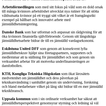
Arbetsförmedlingen
som med sitt fokus på våld som en dold orsak
till många kvinnors arbetslöshet utvecklat nya rutiner för att stötta
våldsutsatta kvinnor på ett tryggt sätt vilket är ett framgångsrikt
exempel på hållbart och innovativt arbete med
jämställdhetsintegrering.
Danske Bank
som har utformat och anpassat sin rådgivning för att
öka kvinnors finansiella självförtroende. Genom sitt långsiktiga
jämställdhetsarbete bidrar de till en jämställd vardagsekonomi.
Eskilstuna United DFF
som genom att konsekvent lyfta
jämställdhetskrav hjälpt sina företagspartners, supporters och
medlemmar att ta ställning för jämställdhet och som genom sin
verksamhet arbetar för att motverka underfinansieringen av
damfotbollen.
KTH, Kungliga Tekniska Högskolan
som ökat lärosätets
medvetenhet om jämställdhet och dess påverkan på
teknikanvändning i samhället genom sin undervisning, forskning
och bland medarbetare vilket på lång sikt bidrar till en mer jämställd
teknikbransch.
Uppsala kommun
som i sin ordinarie verksamhet har säkrat att
jämställdhetsperspektivet genomsyrar styrning och ledning så väl