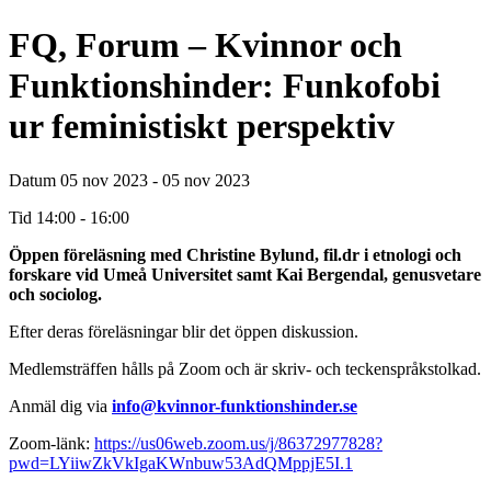
FQ, Forum – Kvinnor och
Funktionshinder: Funkofobi
ur feministiskt perspektiv
Datum
05 nov 2023 - 05 nov 2023
Tid
14:00 - 16:00
Öppen föreläsning med Christine Bylund, fil.dr i etnologi och
forskare vid Umeå Universitet samt Kai Bergendal, genusvetare
och sociolog.
Efter deras föreläsningar blir det öppen diskussion.
Medlemsträffen hålls på Zoom och är skriv- och teckenspråkstolkad.
Anmäl dig via
info@kvinnor-funktionshinder.se
Zoom-länk:
https://us06web.zoom.us/j/86372977828?
pwd=LYiiwZkVkIgaKWnbuw53AdQMppjE5I.1