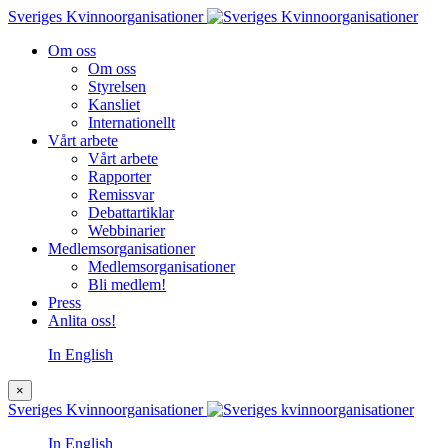
Sveriges Kvinnoorganisationer
Om oss
Om oss
Styrelsen
Kansliet
Internationellt
Vårt arbete
Vårt arbete
Rapporter
Remissvar
Debattartiklar
Webbinarier
Medlemsorganisationer
Medlemsorganisationer
Bli medlem!
Press
Anlita oss!
In English
×
Sveriges Kvinnoorganisationer
In English