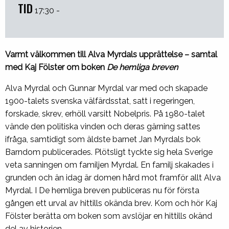
TID
17:30 -
Varmt välkommen till Alva Myrdals upprättelse – samtal
med Kaj Fölster om boken
De hemliga breven
Alva Myrdal och Gunnar Myrdal var med och skapade
1900-talets svenska välfärdsstat, satt i regeringen,
forskade, skrev, erhöll varsitt Nobelpris. På 1980-talet
vände den politiska vinden och deras gärning sattes
ifråga, samtidigt som äldste barnet Jan Myrdals bok
Barndom publicerades. Plötsligt tyckte sig hela Sverige
veta sanningen om familjen Myrdal. En familj skakades i
grunden och än idag är domen hård mot framför allt Alva
Myrdal. I De hemliga breven publiceras nu för första
gången ett urval av hittills okända brev. Kom och hör Kaj
Fölster berätta om boken som avslöjar en hittills okänd
del av historien.