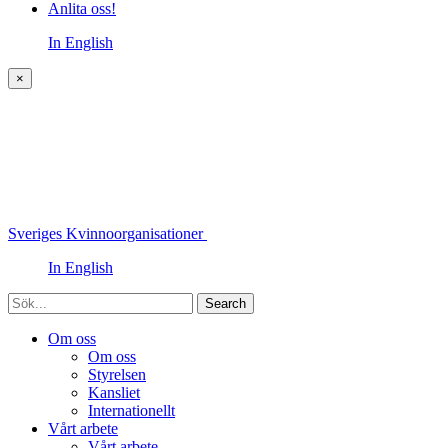
Anlita oss!
In English
×
Sveriges Kvinnoorganisationer
In English
Sök
Om oss
Om oss
Styrelsen
Kansliet
Internationellt
Vårt arbete
Vårt arbete