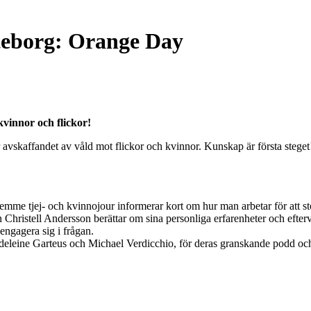
teborg: Orange Day
kvinnor och flickor!
skaffandet av våld mot flickor och kvinnor. Kunskap är första steget! V
 tjej- och kvinnojour informerar kort om hur man arbetar för att stöt
en Christell Andersson berättar om sina personliga erfarenheter och efte
ngagera sig i frågan.
eleine Garteus och Michael Verdicchio, för deras granskande podd oc