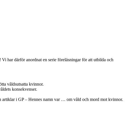
i har därför anordnat en serie föreläsningar för att utbilda och
ta våldsutsatta kvinnor.
rvåldets konsekvenser.
h artiklar i GP – Hennes namn var … om våld och mord mot kvinnor.