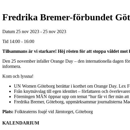
Fredrika Bremer-förbundet Gö
Datum
25 nov 2023 - 25 nov 2023
Tid
14:00 - 16:00
Tillsammans är vi starkare! Höj rösten för att stoppa våldet mot 
Den 25 november infaller Orange Day – den internationella dagen för av
informera.
Kom och lyssna!
UN Women Göteborg berättar i korthet om Orange Day. Lex Femme
Från knytnävslag till egen identitet – författaren och överlevar
Föreningen MÄN öppnar upp om temat “hur får vi fler män att e
Fredrika Bremer, Göteborg, uppmärksammar journalisterna Mad
Plats:
Folkteaterns foajé vid Järntorget, Göteborg
KALENDARIUM