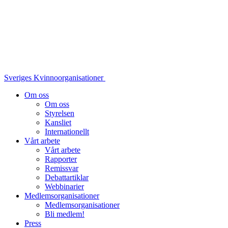
Sveriges Kvinnoorganisationer
Om oss
Om oss
Styrelsen
Kansliet
Internationellt
Vårt arbete
Vårt arbete
Rapporter
Remissvar
Debattartiklar
Webbinarier
Medlemsorganisationer
Medlemsorganisationer
Bli medlem!
Press