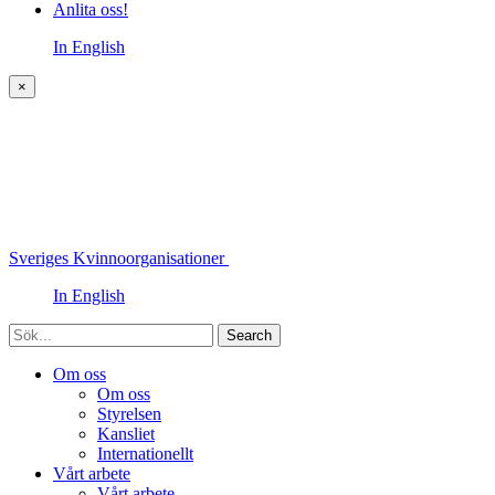
Anlita oss!
In English
×
Sveriges Kvinnoorganisationer
In English
Sök
Om oss
Om oss
Styrelsen
Kansliet
Internationellt
Vårt arbete
Vårt arbete