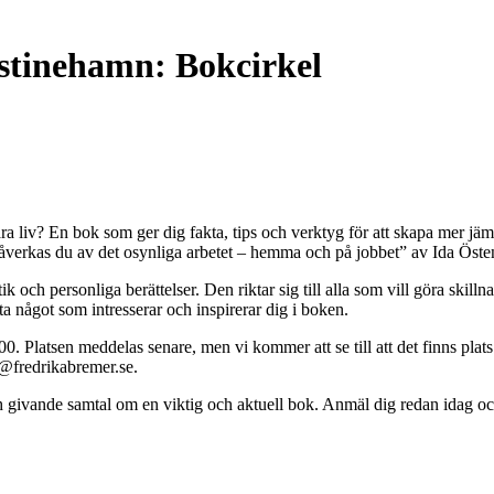
stinehamn: Bokcirkel
våra liv? En bok som ger dig fakta, tips och verktyg för att skapa mer 
å påverkas du av det osynliga arbetet – hemma och på jobbet” av Ida Ös
ch personliga berättelser. Den riktar sig till alla som vill göra skillna
tta något som intresserar och inspirerar dig i boken.
00. Platsen meddelas senare, men vi kommer att se till att det finns plats
n@fredrikabremer.se.
ch givande samtal om en viktig och aktuell bok. Anmäl dig redan idag och