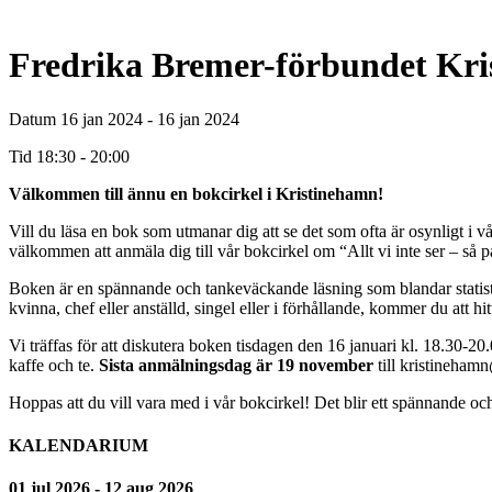
Fredrika Bremer-förbundet Kri
Datum
16 jan 2024 - 16 jan 2024
Tid
18:30 - 20:00
Välkommen till ännu en bokcirkel i Kristinehamn!
Vill du läsa en bok som utmanar dig att se det som ofta är osynligt i 
välkommen att anmäla dig till vår bokcirkel om “Allt vi inte ser – s
Boken är en spännande och tankeväckande läsning som blandar statistik o
kvinna, chef eller anställd, singel eller i förhållande, kommer du att hi
Vi träffas för att diskutera boken tisdagen den 16 januari kl. 18.30-20.
kaffe och te.
Sista anmälningsdag är 19 november
till kristineham
Hoppas att du vill vara med i vår bokcirkel! Det blir ett spännande o
KALENDARIUM
01 jul 2026 - 12 aug 2026