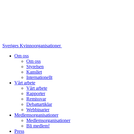
Sveriges Kvinnoorganisationer
Om oss
Om oss
Styrelsen
Kansliet
Internationellt
Vårt arbete
Vårt arbete
Rapporter
Remissvar
Debattartiklar
Webbinarier
Medlemsorganisationer
Medlemsorganisationer
Bli medlem!
Press