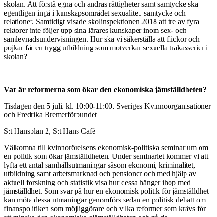
skolan. Att förstå egna och andras rättigheter samt samtycke ska
egentligen ingå i kunskapsområdet sexualitet, samtycke och
relationer. Samtidigt visade skolinspektionen 2018 att tre av fyra
rektorer inte följer upp sina lärares kunskaper inom sex- och
samlevnadsundervisningen. Hur ska vi säkerställa att flickor och
pojkar får en trygg utbildning som motverkar sexuella trakasserier i
skolan?
Var är reformerna som ökar den ekonomiska jämställdheten?
Tisdagen den 5 juli, kl. 10:00-11:00, Sveriges Kvinnoorganisationer
och Fredrika Bremerförbundet
S:t Hansplan 2, S:t Hans Café
Välkomna till kvinnorörelsens ekonomisk-politiska seminarium om
en politik som ökar jämställdheten. Under seminariet kommer vi att
lyfta ett antal samhällsutmaningar såsom ekonomi, kriminalitet,
utbildning samt arbetsmarknad och pensioner och med hjälp av
aktuell forskning och statistik visa hur dessa hänger ihop med
jämställdhet. Som svar på hur en ekonomisk politik för jämställdhet
kan möta dessa utmaningar genomförs sedan en politisk debatt om
finanspolitiken som möjliggörare och vilka reformer som krävs för