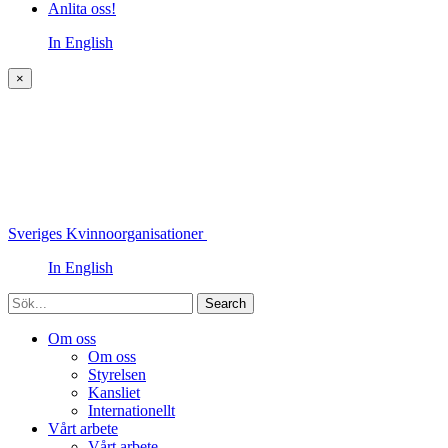
Anlita oss!
In English
×
Sveriges Kvinnoorganisationer
In English
Sök
Om oss
Om oss
Styrelsen
Kansliet
Internationellt
Vårt arbete
Vårt arbete