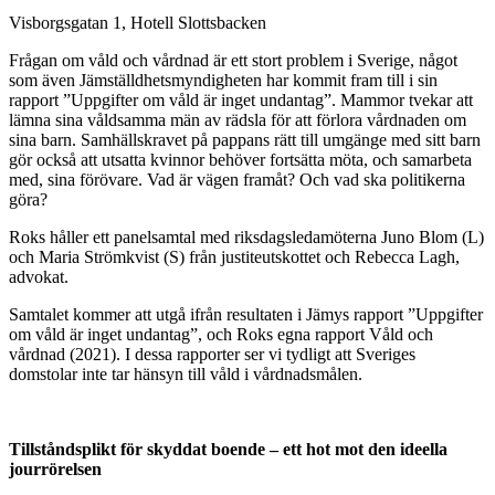
Visborgsgatan 1, Hotell Slottsbacken
Frågan om våld och vårdnad är ett stort problem i Sverige, något
som även Jämställdhetsmyndigheten har kommit fram till i sin
rapport ”Uppgifter om våld är inget undantag”. Mammor tvekar att
lämna sina våldsamma män av rädsla för att förlora vårdnaden om
sina barn. Samhällskravet på pappans rätt till umgänge med sitt barn
gör också att utsatta kvinnor behöver fortsätta möta, och samarbeta
med, sina förövare. Vad är vägen framåt? Och vad ska politikerna
göra?
Roks håller ett panelsamtal med riksdagsledamöterna Juno Blom (L)
och Maria Strömkvist (S) från justiteutskottet och Rebecca Lagh,
advokat.
Samtalet kommer att utgå ifrån resultaten i Jämys rapport ”Uppgifter
om våld är inget undantag”, och Roks egna rapport Våld och
vårdnad (2021). I dessa rapporter ser vi tydligt att Sveriges
domstolar inte tar hänsyn till våld i vårdnadsmålen.
Tillståndsplikt för skyddat boende – ett hot mot den ideella
jourrörelsen