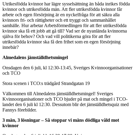
Utrikesfödda kvinnor har lägre sysselsättning än båda inrikes födda
kvinnor och utrikesfödda män. Att fler utrikesfödda kvinnor får
arbete och egen försörjning är en nyckelfråga för att säkra alla
kvinnors fri- och rättigheter och ett tryggt och sammanhållet
samhälle. Hur arbetar Arbetsförmedlingen för att fler utrikesfödda
kvinnor ska få ett jobb att gå till? Vad ser de nyanlända kvinnorna
själva för behov? Och vad vill politikerna göra för att fler
utrikesfödda kvinnor ska få den frihet som en egen försörjning
innebär?
Almedalens jämställdhetsmingel
Onsdagen den 6 juli, kl 12:30-13:45, Sveriges Kvinnoorganisationer
och TCO
Stora scenen i TCO:s trädgård Strandgatan 19
Välkommen till Almedalens jämställdhetsmingel! Sveriges
Kvinnoorganisationer och TCO bjuder på mat och mingel i TCO-
landet den 6 juli kl 12:30. Dessutom blir det jämställdhetsquiz med
Fannys förebilder.
3 män, 3 lösningar – Så stoppar vi mäns dödliga våld mot
kvinnor