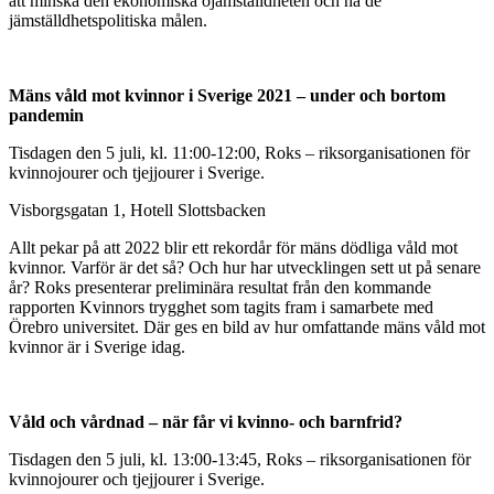
att minska den ekonomiska ojämställdheten och nå de
jämställdhetspolitiska målen.
Mäns våld mot kvinnor i Sverige 2021 – under och bortom
pandemin
Tisdagen den 5 juli, kl. 11:00-12:00, Roks – riksorganisationen för
kvinnojourer och tjejjourer i Sverige.
Visborgsgatan 1, Hotell Slottsbacken
Allt pekar på att 2022 blir ett rekordår för mäns dödliga våld mot
kvinnor. Varför är det så? Och hur har utvecklingen sett ut på senare
år? Roks presenterar preliminära resultat från den kommande
rapporten Kvinnors trygghet som tagits fram i samarbete med
Örebro universitet. Där ges en bild av hur omfattande mäns våld mot
kvinnor är i Sverige idag.
Våld och vårdnad – när får vi kvinno- och barnfrid?
Tisdagen den 5 juli, kl. 13:00-13:45, Roks – riksorganisationen för
kvinnojourer och tjejjourer i Sverige.