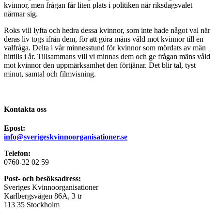
kvinnor, men frågan får liten plats i politiken när riksdagsvalet
närmar sig.
Roks vill lyfta och hedra dessa kvinnor, som inte hade något val när
deras liv togs ifrån dem, för att göra mäns våld mot kvinnor till en
valfråga. Delta i vår minnesstund för kvinnor som mördats av män
hittills i år. Tillsammans vill vi minnas dem och ge frågan mäns våld
mot kvinnor den uppmärksamhet den förtjänar. Det blir tal, tyst
minut, samtal och filmvisning.
Kontakta oss
Epost:
info@sverigeskvinnoorganisationer.se
Telefon:
0760-32 02 59
Post- och besöksadress:
Sveriges Kvinnoorganisationer
Karlbergsvägen 86A, 3 tr
113 35 Stockholm