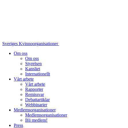
Sveriges Kvinnoorganisationer
Om oss
Om oss
Styrelsen
Kansliet
Internationellt
Vårt arbete
Vårt arbete
Rapporter
Remissvar
Debattartiklar
Webbinarier
Medlemsorganisationer
Medlemsorganisationer
Bli medlem!
Press