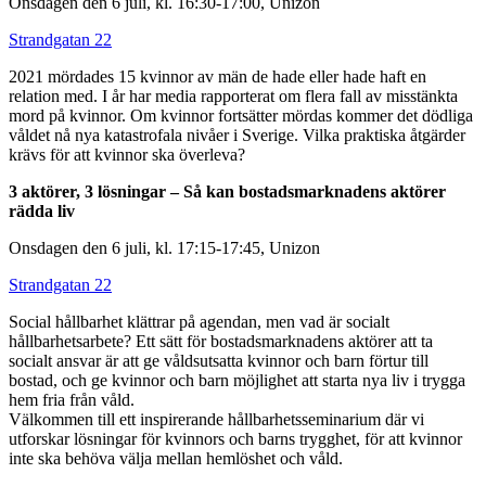
Onsdagen den 6 juli, kl. 16:30-17:00, Unizon
Strandgatan 22
2021 mördades 15 kvinnor av män de hade eller hade haft en
relation med. I år har media rapporterat om flera fall av misstänkta
mord på kvinnor. Om kvinnor fortsätter mördas kommer det dödliga
våldet nå nya katastrofala nivåer i Sverige. Vilka praktiska åtgärder
krävs för att kvinnor ska överleva?
3 aktörer, 3 lösningar – Så kan bostadsmarknadens aktörer
rädda liv
Onsdagen den 6 juli, kl. 17:15-17:45, Unizon
Strandgatan 22
Social hållbarhet klättrar på agendan, men vad är socialt
hållbarhetsarbete? Ett sätt för bostadsmarknadens aktörer att ta
socialt ansvar är att ge våldsutsatta kvinnor och barn förtur till
bostad, och ge kvinnor och barn möjlighet att starta nya liv i trygga
hem fria från våld.
Välkommen till ett inspirerande hållbarhetsseminarium där vi
utforskar lösningar för kvinnors och barns trygghet, för att kvinnor
inte ska behöva välja mellan hemlöshet och våld.