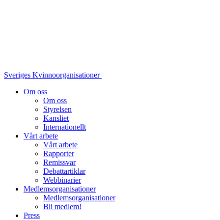
Sveriges Kvinnoorganisationer
Om oss
Om oss
Styrelsen
Kansliet
Internationellt
Vårt arbete
Vårt arbete
Rapporter
Remissvar
Debattartiklar
Webbinarier
Medlemsorganisationer
Medlemsorganisationer
Bli medlem!
Press