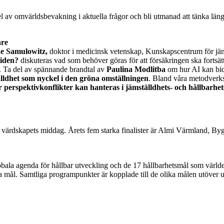
a del av omvärldsbevakning i aktuella frågor och bli utmanad att tänka lä
are
e Samulowitz,
doktor i medicinsk vetenskap, Kunskapscentrum för jä
tiden?
diskuteras vad som behöver göras för att försäkringen ska fortsät
. Ta del av spännande brandtal av
Paulina Modlitba
om hur AI kan bid
lldhet som nyckel i den gröna omställningen
. Bland våra metodverks
 perspektivkonflikter kan hanteras i jämställdhets- och hållbarhet
d värdskapets middag. Årets fem starka finalister är Almi Värmland, B
bala agenda för hållbar utveckling och de 17 hållbarhetsmål som världen
 mål. Samtliga programpunkter är kopplade till de olika målen utöver u