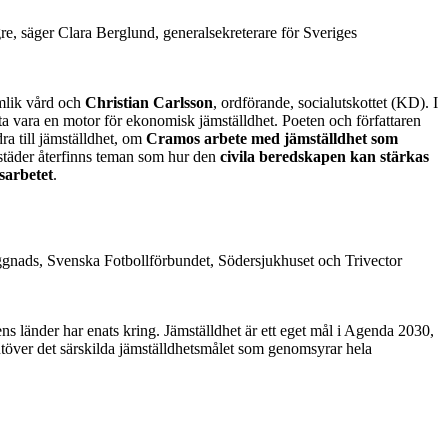
ngre, säger Clara Berglund, generalsekreterare för Sveriges
mlik vård och
Christian Carlsson
, ordförande, socialutskottet (KD). I
ta vara en motor för ekonomisk jämställdhet. Poeten och författaren
ra till jämställdhet, om
Cramos arbete med jämställdhet som
täder återfinns teman som hur den
civila beredskapen kan stärkas
sarbetet
.
yggnads, Svenska Fotbollförbundet, Södersjukhuset och Trivector
s länder har enats kring. Jämställdhet är ett eget mål i Agenda 2030,
töver det särskilda jämställdhetsmålet som genomsyrar hela