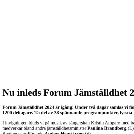
Nu inleds Forum Jämställdhet 
Forum Jämställdhet 2024 är igång! Under två dagar samlas vi för 
1200 deltagare. Ta del av 38 spännande programpunkter, lyssna ti
I invigningen bjuds vi på musik av sångerskan Kristin Amparo med b
medverkar bland andra jämställdhetsminister
Paulina Brandberg
(L)
Regioners ordförande
Anders Henriksson
(S).