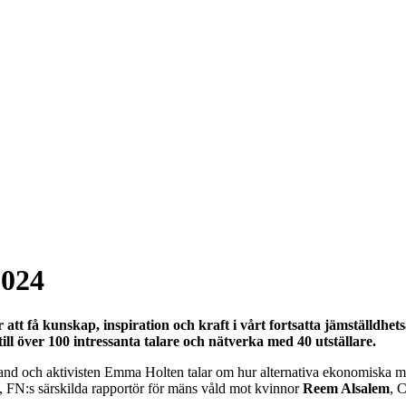
2024
att få kunskap, inspiration och kraft i vårt fortsatta jämställdhe
ll över 100 intressanta talare och nätverka med 40 utställare.
and och aktivisten Emma Holten talar om hur alternativa ekonomiska mo
, FN:s särskilda rapportör för mäns våld mot kvinnor
Reem Alsalem
, 