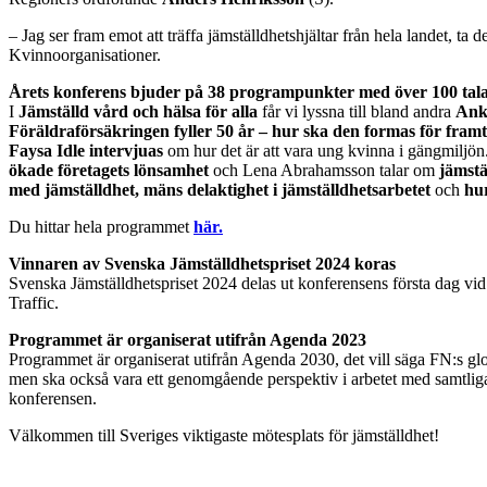
– Jag ser fram emot att träffa jämställdhetshjältar från hela landet, t
Kvinnoorganisationer.
Årets konferens bjuder på 38 programpunkter med över 100 tal
I
Jämställd vård och hälsa
för alla
får vi lyssna till bland andra
Ank
Föräldraförsäkringen fyller 50 år – hur ska den formas för fram
Faysa Idle intervjuas
om hur det är att vara ung kvinna i gängmiljön
ökade företagets lönsamhet
och Lena Abrahamsson talar om
jämstä
med jämställdhet,
mäns delaktighet i jämställdhetsarbetet
och
hur
Du hittar hela programmet
här.
Vinnaren av Svenska Jämställdhetspriset 2024 koras
Svenska Jämställdhetspriset 2024 delas ut konferensens första dag vi
Traffic.
Programmet är organiserat utifrån Agenda 2023
Programmet är organiserat utifrån Agenda 2030, det vill säga FN:s glo
men ska också vara ett genomgående perspektiv i arbetet med samtliga
konferensen.
Välkommen till Sveriges viktigaste mötesplats för jämställdhet!