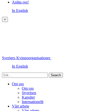
Anlita oss!
In English
×
Sveriges Kvinnoorganisationer
In English
Sök
Om oss
Om oss
Styrelsen
Kansliet
Internationellt
Vårt arbete
Vårt arbete