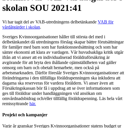
skolan SOU 2021:41
Vi har tagit del av
VAB-utredningens
delbetänkande
VAB för
vårdåtgärder i skolan
.
Sveriges Kvinnoorganisationer håller till största del med i
delbetänkandet då utredningens förslag skapar bättre förutsättningar
för familjer med barn som har funktionsnedsättning och som har
sämre ekonomi att klara av vardagen. Vår huvudsakliga kritik utgår
ifrån att vi anser att en individualiserad föräldraförsäkring är
avgörande för att bryta den ihållande ojämställdheten vad gäller
omsorg om barn och obetalt hemarbete, men också på
arbetsmarknaden. Därför föreslår Sveriges Kvinnoorganisationer att
förändringarna i den tillfälliga föräldrapenningen ska inkludera att
dagarna ska reserveras för vardera föräldern. Vi anser även att
Försäkringskassan bör få i uppdrag att se över informationen som
ges till föräldrar under handläggningen vid ansökan om
omvårdnadsbidrag och/eller tillfällig föräldrapenning. Läs hela vårt
remissyttrande
här.
Projekt och kampanjer
Varje år granskar Sveriges Kvinnoorganisationer statens budget ur