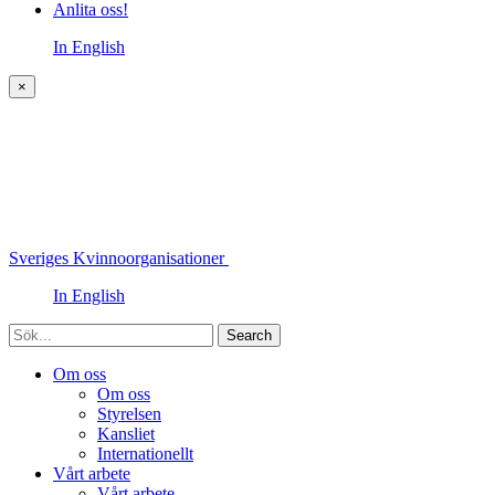
Anlita oss!
In English
×
Sveriges Kvinnoorganisationer
In English
Sök
Om oss
Om oss
Styrelsen
Kansliet
Internationellt
Vårt arbete
Vårt arbete