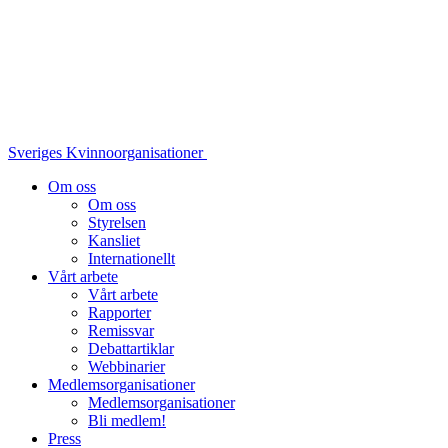
Sveriges Kvinnoorganisationer
Om oss
Om oss
Styrelsen
Kansliet
Internationellt
Vårt arbete
Vårt arbete
Rapporter
Remissvar
Debattartiklar
Webbinarier
Medlemsorganisationer
Medlemsorganisationer
Bli medlem!
Press