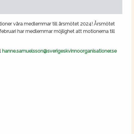
ioner våra medlemmar till årsmötet 2024! Årsmötet
 februari har medlemmar möjlighet att motionerna till
l
hanne.samuelsson@sverigeskvinnoorganisationer.se