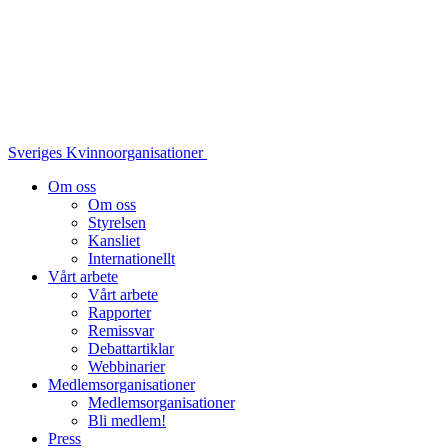
Sveriges Kvinnoorganisationer
Om oss
Om oss
Styrelsen
Kansliet
Internationellt
Vårt arbete
Vårt arbete
Rapporter
Remissvar
Debattartiklar
Webbinarier
Medlemsorganisationer
Medlemsorganisationer
Bli medlem!
Press