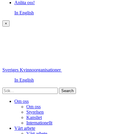
Anlita oss!
In English
×
Sveriges Kvinnoorganisationer
In English
Sök
Om oss
Om oss
Styrelsen
Kansliet
Internationellt
Vårt arbete
Vårt arbete