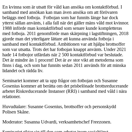
En kvinna som är utsatt för våld kan ansöka om kontaktförbud. I
samband med ansökan kan man även ansöka om att förövaren
beläggs med fotboja. Fotbojan som har funnits länge har dock
ytterst sällan använts, i alla fall när det gäller mäns våld mot kvinnor.
1988 införde man kontaktförbud som senare kunde kompletteras
med fotboja. 2011 genomförde man skärpning i lagstiftningen, 2018
gjorde man det ytterligare lättare att kunna använda fotboja i
samband med kontaktförbud. Ambitionen var att hjälpa brottsoffer
som var utsatta. Trots det har fotbojan knappt använts. Under 2021
hade 14 fotbojor utfärdats när 2 500 kontaktförbud var beslutade.
Det är mindre än 1 procent! Det är av stor vikt att metoderna som
finns i dag, och som har funnits sedan 2011 används för att minska
lidandet och rädda liv.
Seminariet kommer att ta upp frågor om fotbojan och Susanne
Gosenius kommer att berätta om det prisbelönade brottsreducerande
arbetet Riskreducerande Instanser (RRI) i samband med våld i nära
relationer.
Huvudtalare: Susanne Gosenius, brottsoffer och personskydd
Polisen Skåne.
Moderator: Susanna Udvardi, verksamhetschef Freezonen.
Seminariet riktar sig till den som arbetar inom socialtjänst,